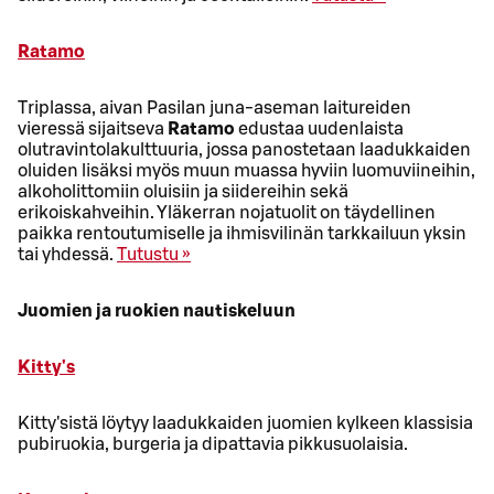
Ratamo
Triplassa, aivan Pasilan juna-aseman laitureiden
vieressä sijaitseva
Ratamo
edustaa uudenlaista
olutravintolakulttuuria, jossa panostetaan laadukkaiden
oluiden lisäksi myös muun muassa hyviin luomuviineihin,
alkoholittomiin oluisiin ja siidereihin sekä
erikoiskahveihin. Yläkerran nojatuolit on täydellinen
paikka rentoutumiselle ja ihmisvilinän tarkkailuun yksin
tai yhdessä.
Tutustu »
Juomien ja ruokien nautiskeluun
Kitty's
Kitty'sistä löytyy laadukkaiden juomien kylkeen klassisia
pubiruokia, burgeria ja dipattavia pikkusuolaisia.