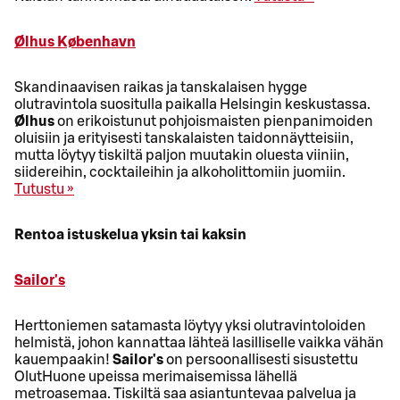
Ølhus København
Skandinaavisen raikas ja tanskalaisen hygge
olutravintola suositulla paikalla Helsingin keskustassa.
Ølhus
on erikoistunut pohjoismaisten pienpanimoiden
oluisiin ja erityisesti tanskalaisten taidonnäytteisiin,
mutta löytyy tiskiltä paljon muutakin oluesta viiniin,
siidereihin, cocktaileihin ja alkoholittomiin juomiin.
Tutustu »
Rentoa istuskelua yksin tai kaksin
Sailor's
Herttoniemen satamasta löytyy yksi olutravintoloiden
helmistä, johon kannattaa lähteä lasilliselle vaikka vähän
kauempaakin!
Sailor's
on persoonallisesti sisustettu
OlutHuone upeissa merimaisemissa lähellä
metroasemaa. Tiskiltä saa asiantuntevaa palvelua ja