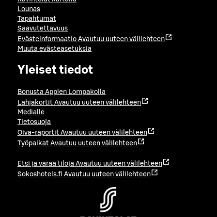
Lounas
Tapahtumat
Saavutettavuus
Evästeinformaatio
Avautuu uuteen välilehteen
Muuta evästeasetuksia
Yleiset tiedot
Bonusta Applen Lompakolla
Lahjakortit
Avautuu uuteen välilehteen
Medialle
Tietosuoja
Oiva-raportit
Avautuu uuteen välilehteen
Työpaikat
Avautuu uuteen välilehteen
Etsi ja varaa tiloja
Avautuu uuteen välilehteen
Sokoshotels.fi
Avautuu uuteen välilehteen