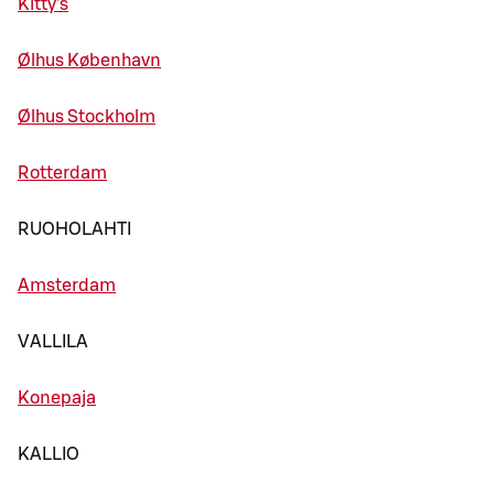
Kitty's
Ølhus København
Ølhus Stockholm
Rotterdam
RUOHOLAHTI
Amsterdam
VALLILA
Konepaja
KALLIO