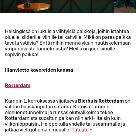
Helsingissä on lukuisia viihtyisiä paikkoja, joihin istahtaa
oluelle, siiderille, viinille tai kahville. Mikä on paras paikka
tavata ystäviä? Entä mihin mennä yksin nautiskelemaan
ympäröivästä tunnelmasta? Meillä on juuri sinulle
sopivin paikka!
Illanvietto kavereiden kanssa
Rotterdam
Kampin 1. kerroksessa sijaitseva
Bierhuis Rotterdam
on
välitön hauskanpidon satama. Kotoisa, lämmin
olohuonetunnelma ja runsas olutvalikoima tekee
Rotterdamista suositun paikan niin arki-iltaisin kuin
viikonloppuisin. Helppo tulla yhdelle tai useammalle ja
jatkaa vielä johonkin muualle!
Tutustu »