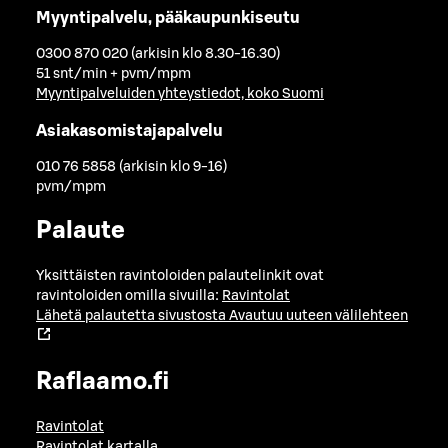
Myyntipalvelu, pääkaupunkiseutu
0300 870 020 (arkisin klo 8.30-16.30)
51 snt/min + pvm/mpm
Myyntipalveluiden yhteystiedot, koko Suomi
Asiakasomistajapalvelu
010 76 5858 (arkisin klo 9-16)
pvm/mpm
Palaute
Yksittäisten ravintoloiden palautelinkit ovat
ravintoloiden omilla sivuilla:
Ravintolat
Lähetä palautetta sivustosta
Avautuu uuteen välilehteen
Raflaamo.fi
Ravintolat
Ravintolat kartalla