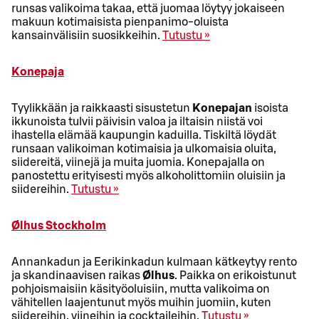
runsas valikoima takaa, että juomaa löytyy jokaiseen
makuun kotimaisista pienpanimo-oluista
kansainvälisiin suosikkeihin.
Tutustu »
Konepaja
Tyylikkään ja raikkaasti sisustetun
Konepajan
isoista
ikkunoista tulvii päivisin valoa ja iltaisin niistä voi
ihastella elämää kaupungin kaduilla. Tiskiltä löydät
runsaan valikoiman kotimaisia ja ulkomaisia oluita,
siidereitä, viinejä ja muita juomia. Konepajalla on
panostettu erityisesti myös alkoholittomiin oluisiin ja
siidereihin.
Tutustu »
Ølhus Stockholm
Annankadun ja Eerikinkadun kulmaan kätkeytyy rento
ja skandinaavisen raikas
Ølhus
. Paikka on erikoistunut
pohjoismaisiin käsityöoluisiin, mutta valikoima on
vähitellen laajentunut myös muihin juomiin, kuten
siidereihin, viineihin ja cocktaileihin.
Tutustu »