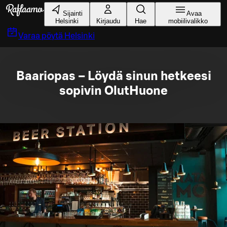
Siirry pääsisältöön
Sijainti
Avaa
Helsinki
Kirjaudu
Hae
mobiilivalikko
Varaa pöytä
Helsinki
Baariopas – Löydä sinun hetkeesi
sopivin OlutHuone