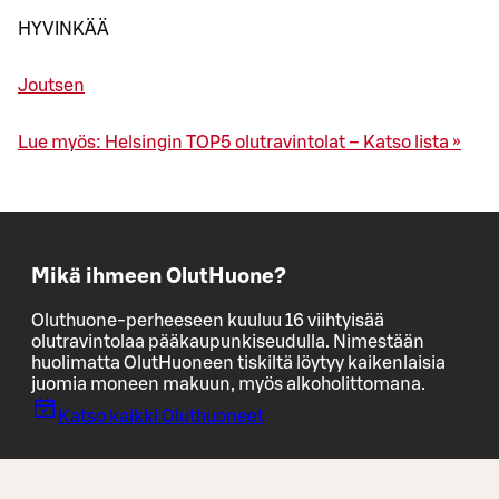
HYVINKÄÄ
Joutsen
Lue myös: Helsingin TOP5 olutravintolat – Katso lista »
Mikä ihmeen OlutHuone?
Oluthuone-perheeseen kuuluu 16 viihtyisää
olutravintolaa pääkaupunkiseudulla. Nimestään
huolimatta OlutHuoneen tiskiltä löytyy kaikenlaisia
juomia moneen makuun, myös alkoholittomana.
Katso kaikki Oluthuoneet