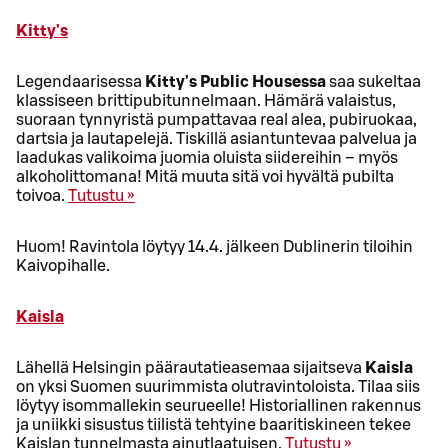
Kitty's
Legendaarisessa
Kitty's Public Housessa
saa sukeltaa
klassiseen brittipubitunnelmaan. Hämärä valaistus,
suoraan tynnyristä pumpattavaa real alea, pubiruokaa,
dartsia ja lautapelejä. Tiskillä asiantuntevaa palvelua ja
laadukas valikoima juomia oluista siidereihin – myös
alkoholittomana! Mitä muuta sitä voi hyvältä pubilta
toivoa.
Tutustu »
Huom! Ravintola löytyy 14.4. jälkeen Dublinerin tiloihin
Kaivopihalle.
Kaisla
Lähellä Helsingin päärautatieasemaa sijaitseva
Kaisla
on yksi Suomen suurimmista olutravintoloista. Tilaa siis
löytyy isommallekin seurueelle! Historiallinen rakennus
ja uniikki sisustus tiilistä tehtyine baaritiskineen tekee
Kaislan tunnelmasta ainutlaatuisen.
Tutustu »