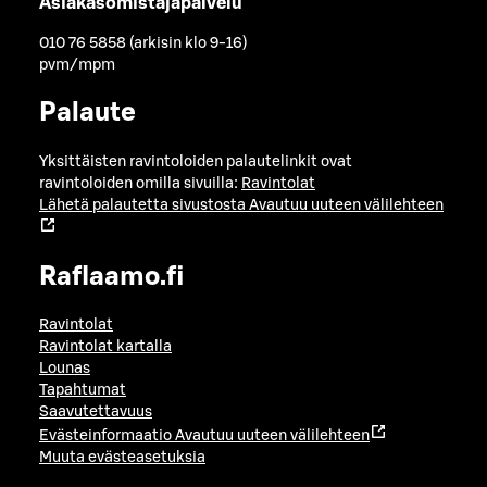
Asiakasomistajapalvelu
010 76 5858 (arkisin klo 9-16)
pvm/mpm
Palaute
Yksittäisten ravintoloiden palautelinkit ovat
ravintoloiden omilla sivuilla:
Ravintolat
Lähetä palautetta sivustosta
Avautuu uuteen välilehteen
Raflaamo.fi
Ravintolat
Ravintolat kartalla
Lounas
Tapahtumat
Saavutettavuus
Evästeinformaatio
Avautuu uuteen välilehteen
Muuta evästeasetuksia