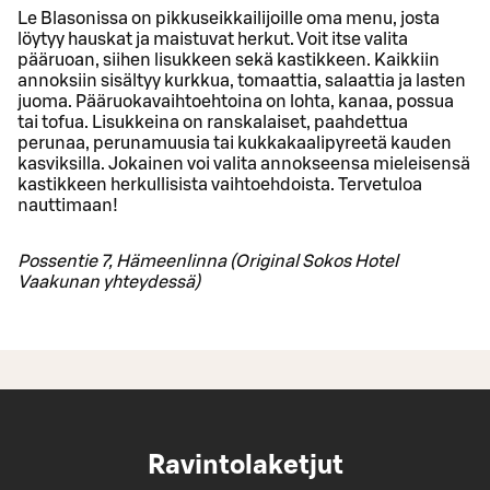
Le Blasonissa on pikkuseikkailijoille oma menu, josta
löytyy hauskat ja maistuvat herkut. Voit itse valita
pääruoan, siihen lisukkeen sekä kastikkeen. Kaikkiin
annoksiin sisältyy kurkkua, tomaattia, salaattia ja lasten
juoma. Pääruokavaihtoehtoina on lohta, kanaa, possua
tai tofua. Lisukkeina on ranskalaiset, paahdettua
perunaa, perunamuusia tai kukkakaalipyreetä kauden
kasviksilla. Jokainen voi valita annokseensa mieleisensä
kastikkeen herkullisista vaihtoehdoista. Tervetuloa
nauttimaan!
Possentie 7, Hämeenlinna (Original Sokos Hotel
Vaakunan yhteydessä)
Ravintolaketjut