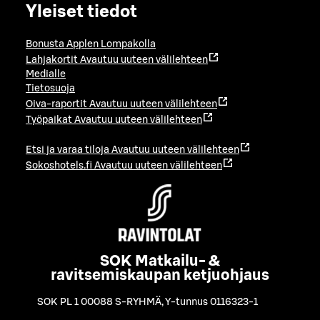
Yleiset tiedot
Bonusta Applen Lompakolla
Lahjakortit
Avautuu uuteen välilehteen
Medialle
Tietosuoja
Oiva-raportit
Avautuu uuteen välilehteen
Työpaikat
Avautuu uuteen välilehteen
Etsi ja varaa tiloja
Avautuu uuteen välilehteen
Sokoshotels.fi
Avautuu uuteen välilehteen
SOK Matkailu- &
ravitsemiskaupan ketjuohjaus
SOK PL 1 00088 S-RYHMÄ
,
Y-tunnus 0116323-1