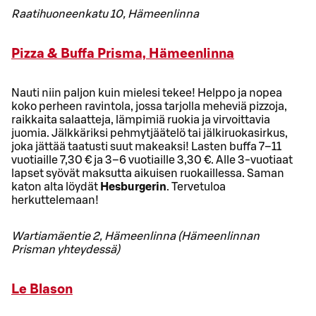
Raatihuoneenkatu 10, Hämeenlinna
Pizza & Buffa Prisma, Hämeenlinna
Nauti niin paljon kuin mielesi tekee! Helppo ja nopea
koko perheen ravintola, jossa tarjolla meheviä pizzoja,
raikkaita salaatteja, lämpimiä ruokia ja virvoittavia
juomia. Jälkkäriksi pehmytjäätelö tai jälkiruokasirkus,
joka jättää taatusti suut makeaksi! Lasten buffa 7–11
vuotiaille 7,30 € ja 3–6 vuotiaille 3,30 €. Alle 3-vuotiaat
lapset syövät maksutta aikuisen ruokaillessa. Saman
katon alta löydät
Hesburgerin
. Tervetuloa
herkuttelemaan!
Wartiamäentie 2, Hämeenlinna (Hämeenlinnan
Prisman yhteydessä)
Le Blason