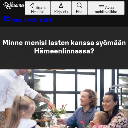
Siirry pääsisältöön
Sijainti
Avaa
Helsinki
Kirjaudu
Hae
mobiilivalikko
Varaa pöytä
Helsinki
Minne menisi lasten kanssa syömään
Hämeenlinnassa?