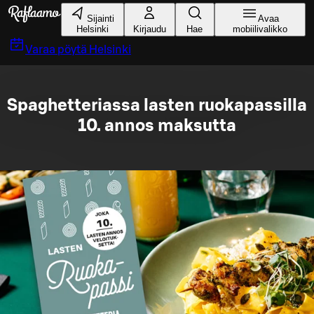
Siirry pääsisältöön
Sijainti
Avaa
Helsinki
Kirjaudu
Hae
mobiilivalikko
Varaa pöytä
Helsinki
Spaghetteriassa lasten ruokapassilla
10. annos maksutta