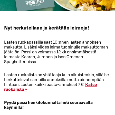
Nyt herkutellaan ja kerätään leimoja!
Lasten ruokapassilla saat 10:nnen lasten annoksen
maksutta. Lisäksi viides leima tuo sinulle maksuttoman
jäätelön. Passi on voimassa 12 kk ensimmäisestä
leimasta Kaaren, Jumbon ja Ison Omenan
Spaghetterioissa.
Lasten ruokalista on yhtä laaja kuin aikuistenkin, sillä he
herkuttelevat samoilla annoksilla mutta pienempään
hintaan. Lasten kaikki pasta-annokset 7 €.
Katso
ruokalista »
Pyydä passi henkilökunnalta heti seuraavalla
käynnillä!