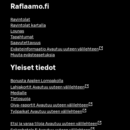
Raflaamo.fi
Ravintolat
Ravintolat kartalla
Lounas
Tapahtumat
Saavutettavuus
Evästeinformaatio
Avautuu uuteen välilehteen
Muuta evästeasetuksia
Yleiset tiedot
Bonusta Applen Lompakolla
Lahjakortit
Avautuu uuteen välilehteen
Medialle
Tietosuoja
Oiva-raportit
Avautuu uuteen välilehteen
Työpaikat
Avautuu uuteen välilehteen
Etsi ja varaa tiloja
Avautuu uuteen välilehteen