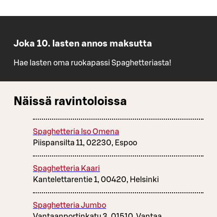
Joka 10. lasten annos maksutta
Hae lasten oma ruokapassi Spaghetteriasta!
Näissä ravintoloissa
Spaghetteria Iso Omena
Piispansilta 11, 02230, Espoo
Spaghetteria Kaari
Kantelettarentie 1, 00420, Helsinki
Spaghetteria Jumbo
Vantaanportinkatu 3, 01510, Vantaa