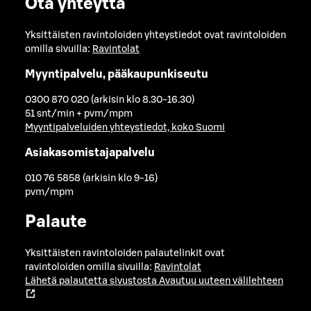
Ota yhteyttä
Yksittäisten ravintoloiden yhteystiedot ovat ravintoloiden
omilla sivuilla:
Ravintolat
Myyntipalvelu, pääkaupunkiseutu
0300 870 020 (arkisin klo 8.30-16.30)
51 snt/min + pvm/mpm
Myyntipalveluiden yhteystiedot, koko Suomi
Asiakasomistajapalvelu
010 76 5858 (arkisin klo 9-16)
pvm/mpm
Palaute
Yksittäisten ravintoloiden palautelinkit ovat
ravintoloiden omilla sivuilla:
Ravintolat
Lähetä palautetta sivustosta
Avautuu uuteen välilehteen