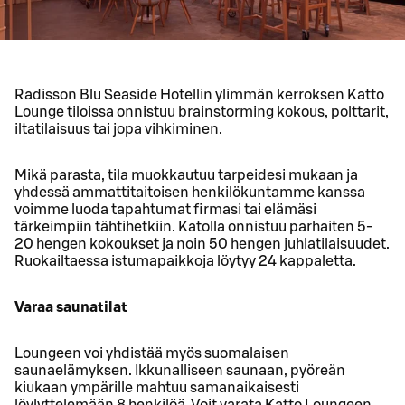
Radisson Blu Seaside Hotellin ylimmän kerroksen Katto
Lounge tiloissa onnistuu brainstorming kokous, polttarit,
iltatilaisuus tai jopa vihkiminen.
Mikä parasta, tila muokkautuu tarpeidesi mukaan ja
yhdessä ammattitaitoisen henkilökuntamme kanssa
voimme luoda tapahtumat firmasi tai elämäsi
tärkeimpiin tähtihetkiin. Katolla onnistuu parhaiten 5-
20 hengen kokoukset ja noin 50 hengen juhlatilaisuudet.
Ruokailtaessa istumapaikkoja löytyy 24 kappaletta.
Varaa saunatilat
Loungeen voi yhdistää myös suomalaisen
saunaelämyksen. Ikkunalliseen saunaan, pyöreän
kiukaan ympärille mahtuu samanaikaisesti