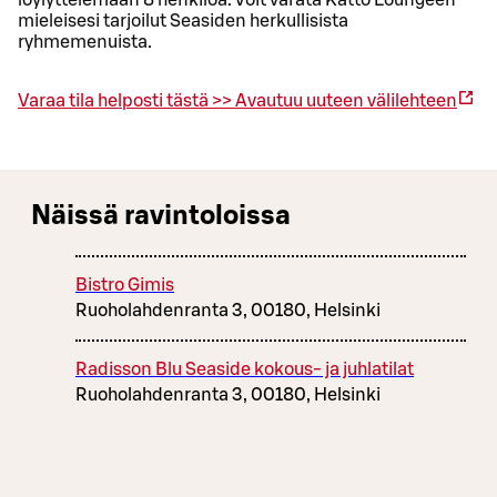
löylyttelemään 8 henkilöä. Voit varata Katto Loungeen
mieleisesi tarjoilut Seasiden herkullisista
ryhmemenuista.
Varaa tila helposti tästä >>
Avautuu uuteen välilehteen
Näissä ravintoloissa
Bistro Gimis
Ruoholahdenranta 3, 00180, Helsinki
Radisson Blu Seaside kokous- ja juhlatilat
Ruoholahdenranta 3, 00180, Helsinki