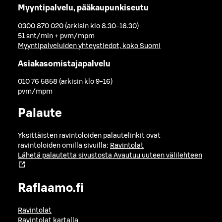
Myyntipalvelu, pääkaupunkiseutu
0300 870 020 (arkisin klo 8.30-16.30)
51 snt/min + pvm/mpm
Myyntipalveluiden yhteystiedot, koko Suomi
Asiakasomistajapalvelu
010 76 5858 (arkisin klo 9-16)
pvm/mpm
Palaute
Yksittäisten ravintoloiden palautelinkit ovat
ravintoloiden omilla sivuilla:
Ravintolat
Lähetä palautetta sivustosta
Avautuu uuteen välilehteen
Raflaamo.fi
Ravintolat
Ravintolat kartalla