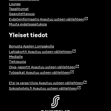
Lounas
Tapahtumat
Saavutettavuus
Evästeinformaatio
Avautuu uuteen välilehteen
Muuta evästeasetuksia
Yleiset tiedot
Bonusta Applen Lompakolla
Lahjakortit
Avautuu uuteen välilehteen
Medialle
Tietosuoja
Oiva-raportit
Avautuu uuteen välilehteen
Työpaikat
Avautuu uuteen välilehteen
Etsi ja varaa tiloja
Avautuu uuteen välilehteen
Sokoshotels.fi
Avautuu uuteen välilehteen