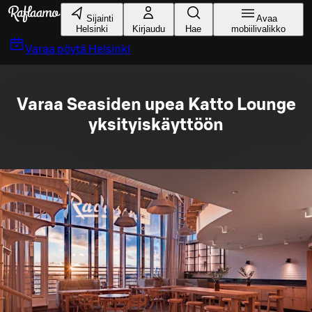
Siirry pääsisältöön
Sijainti
Avaa
Helsinki
Kirjaudu
Hae
mobiilivalikko
Varaa pöytä
Helsinki
Varaa Seasiden upea Katto Lounge
yksityiskäyttöön