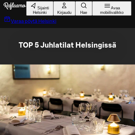
Siirry pääsisältöön
Sijainti
Avaa
Helsinki
Kirjaudu
Hae
mobiilivalikko
Varaa pöytä
Helsinki
TOP 5 Juhlatilat Helsingissä