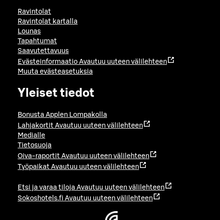
Ravintolat
Ravintolat kartalla
Lounas
Tapahtumat
Saavutettavuus
Evästeinformaatio
Avautuu uuteen välilehteen
Muuta evästeasetuksia
Yleiset tiedot
Bonusta Applen Lompakolla
Lahjakortit
Avautuu uuteen välilehteen
Medialle
Tietosuoja
Oiva-raportit
Avautuu uuteen välilehteen
Työpaikat
Avautuu uuteen välilehteen
Etsi ja varaa tiloja
Avautuu uuteen välilehteen
Sokoshotels.fi
Avautuu uuteen välilehteen