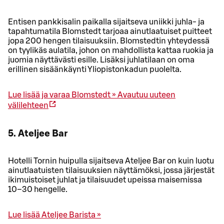
Entisen pankkisalin paikalla sijaitseva uniikki juhla- ja
tapahtumatila Blomstedt tarjoaa ainutlaatuiset puitteet
jopa 200 hengen tilaisuuksiin. Blomstedtin yhteydessä
on tyylikäs aulatila, johon on mahdollista kattaa ruokia ja
juomia näyttävästi esille. Lisäksi juhlatilaan on oma
erillinen sisäänkäynti Yliopistonkadun puolelta.
Lue lisää ja varaa Blomstedt »
Avautuu uuteen
välilehteen
5. Ateljee Bar
Hotelli Tornin huipulla sijaitseva Ateljee Bar on kuin luotu
ainutlaatuisten tilaisuuksien näyttämöksi, jossa järjestät
ikimuistoiset juhlat ja tilaisuudet upeissa maisemissa
10–30 hengelle.
Lue lisää Ateljee Barista »