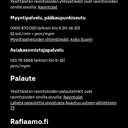
Yksittäisten ravintoloiden yhteystiedot ovat ravintoloiden
omilla sivuilla:
Ravintolat
Myyntipalvelu, pääkaupunkiseutu
0300 870 020 (arkisin klo 8.30-16.30)
51 snt/min + pvm/mpm
Myyntipalveluiden yhteystiedot, koko Suomi
Asiakasomistajapalvelu
010 76 5858 (arkisin klo 9-16)
pvm/mpm
Palaute
Yksittäisten ravintoloiden palautelinkit ovat
ravintoloiden omilla sivuilla:
Ravintolat
Lähetä palautetta sivustosta
Avautuu uuteen välilehteen
Raflaamo.fi