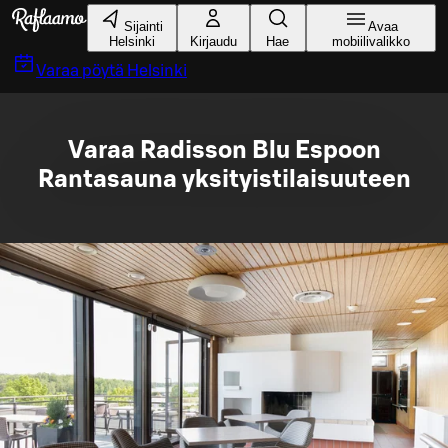
Siirry pääsisältöön
Sijainti
Avaa
Helsinki
Kirjaudu
Hae
mobiilivalikko
Varaa pöytä
Helsinki
Varaa Radisson Blu Espoon
Rantasauna yksityistilaisuuteen