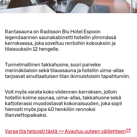
Rantasauna on Radisson Blu Hotel Espoon
legendaarinen saunakabinetti hotellin ylimmässä
kerroksessa, joka soveltuu rentoihin kokouksiin ja
tilaisuuksiin 12 hengelle.
Tunnelmallinen takkahuone, suuri parveke
merinäköaloin sekä tilaussauna ja hotellin uima-allas
tarjoavat ainutlaatuisen tilan ikimuistoisiin tapahtumiin.
Voit myös varata koko viidennen kerroksen, jolloin
hotellin kolme saunaa, uima-allas, takkahuone sekä
kattoterassi muodostavat kokonaisuuden, joka sopii
hienosti myös jopa 40 henkilön rennoksi
illanviettopaikaksi.
Varaa tila helposti tästä >>
Avautuu uuteen välilehteen