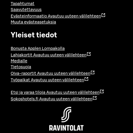
Tapahtumat
Saavutettavuus
Evästeinformaatio
Avautuu uuteen välilehteen
Muuta evästeasetuksia
Yleiset tiedot
Bonusta Applen Lompakolla
Lahjakortit
Avautuu uuteen välilehteen
Medialle
Tietosuoja
Oiva-raportit
Avautuu uuteen välilehteen
Työpaikat
Avautuu uuteen välilehteen
Etsi ja varaa tiloja
Avautuu uuteen välilehteen
Sokoshotels.fi
Avautuu uuteen välilehteen