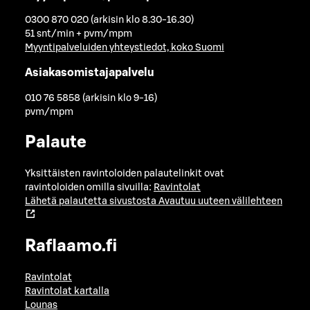
0300 870 020 (arkisin klo 8.30-16.30)
51 snt/min + pvm/mpm
Myyntipalveluiden yhteystiedot, koko Suomi
Asiakasomistajapalvelu
010 76 5858 (arkisin klo 9-16)
pvm/mpm
Palaute
Yksittäisten ravintoloiden palautelinkit ovat
ravintoloiden omilla sivuilla:
Ravintolat
Lähetä palautetta sivustosta
Avautuu uuteen välilehteen
Raflaamo.fi
Ravintolat
Ravintolat kartalla
Lounas