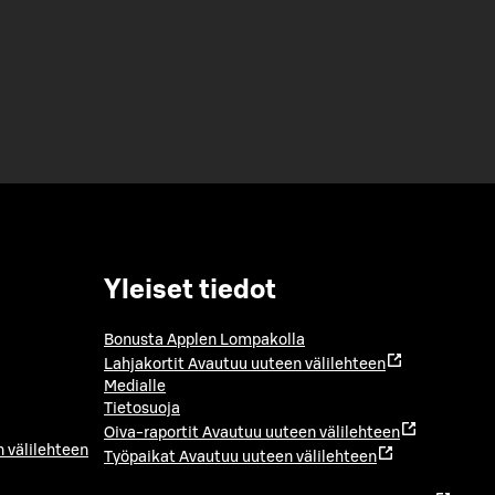
Yleiset tiedot
Bonusta Applen Lompakolla
Lahjakortit
Avautuu uuteen välilehteen
Medialle
Tietosuoja
Oiva-raportit
Avautuu uuteen välilehteen
 välilehteen
Työpaikat
Avautuu uuteen välilehteen