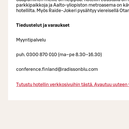
parkkipaikkoja ja Aalto-yliopiston metroasema on kä
hotellilta. Myös Raide-Jokeri pysähtyy viereisellä Ota
Tiedustelut ja varaukset
Myyntipalvelu
puh. 0300 870 010 (ma–pe 8.30–16.30)
conference.finland@radissonblu.com
Tutustu hotellin verkkosivuihin tästä.
Avautuu uuteen 