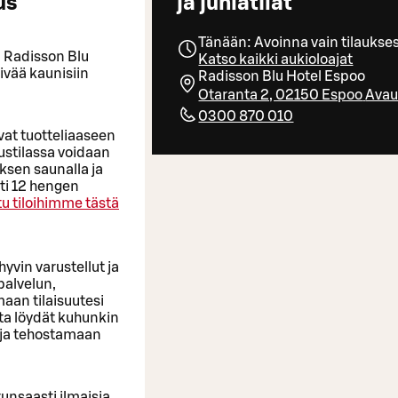
us
ja juhlatilat
Tänään: Avoinna vain tilaukse
a Radisson Blu
Katso kaikki aukioloajat
ivää kaunisiin
Radisson Blu Hotel Espoo
Otaranta 2, 02150 Espoo
Avau
0300 870 010
avat tuotteliaaseen
stilassa voidaan
ksen saunalla ja
sti 12 hengen
u tiloihimme tästä
yvin varustellut ja
palvelun,
aan tilaisuutesi
sta löydät kuhunkin
 ja tehostamaan
unsaasti ilmaisia