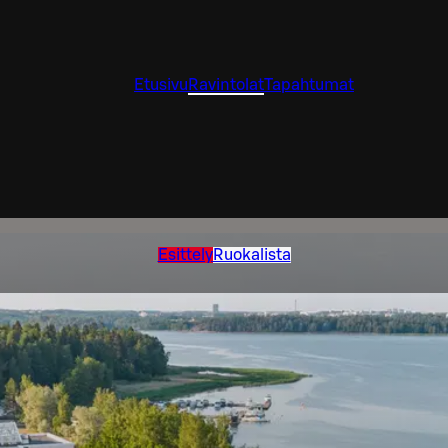
Etusivu
Ravintolat
Tapahtumat
Esittely
Ruokalista