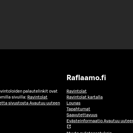
Raflaamo.fi
avintoloiden palautelinkit ovat
Ravintolat
milla sivuilla:
Ravintolat
Ravintolat kartalla
etta sivustosta
Avautuu uuteen
Lounas
Tapahtumat
Saavutettavuus
Evästeinformaatio
Avautuu uuteen