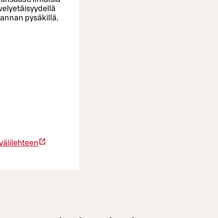
velyetäisyydellä
rannan pysäkillä.
välilehteen