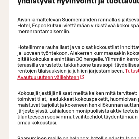
yhdistyvät hyvinvointi ja tuottavu
Aivan kimaltelevan Suomenlahden rannalla sijaitsev
Hotel, Espoo kutsuu viettämään virkistävää kokouspä
merenrantamaisemiin.
Hotellimme rauhalliset ja valoisat kokoustilat innoitt
ja luovaan työntekoon. Alakerran kummassakin kokou
pitää kokouksia enintään 30 hengelle. Ylimmän kerro
terassilla varustettu takkahuone taas sopii täydellise
rentojen tilaisuuksien ja juhlien järjestämiseen.
Tutust
Avautuu uuteen välilehteen
Kokousjärjestäjänä saat meiltä kaiken mitä tarvitset: h
toimivat tilat, laadukkaat kokouspaketit, huomioivan 
maistuvat tarjoilut ja kokeneen henkilökunnan auttam
järjestelyissä. Lähialueen monipuolisista aktiviteetei
tilanteeseen sopivimmat vaihtoehdot täydentämään
omaa kokoustasi.
Saapuminen meille on helppoa: hotellin edustalla on r