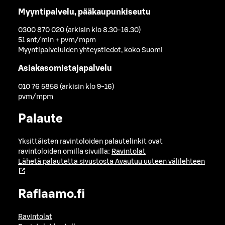
Myyntipalvelu, pääkaupunkiseutu
0300 870 020 (arkisin klo 8.30-16.30)
51 snt/min + pvm/mpm
Myyntipalveluiden yhteystiedot, koko Suomi
Asiakasomistajapalvelu
010 76 5858 (arkisin klo 9-16)
pvm/mpm
Palaute
Yksittäisten ravintoloiden palautelinkit ovat
ravintoloiden omilla sivuilla:
Ravintolat
Lähetä palautetta sivustosta
Avautuu uuteen välilehteen
Raflaamo.fi
Ravintolat