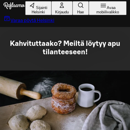
Siirry pääsisältöön
Sijainti
Avaa
Helsinki
Kirjaudu
Hae
mobiilivalikko
Varaa pöytä
Helsinki
Kahvituttaako? Meiltä löytyy apu
tilanteeseen!