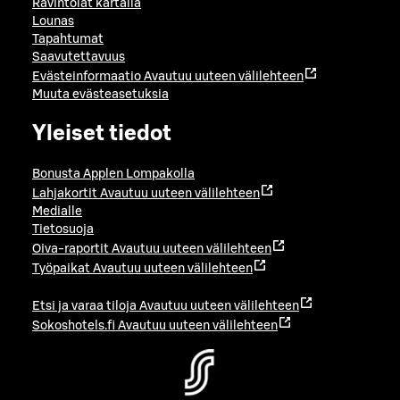
Ravintolat kartalla
Lounas
Tapahtumat
Saavutettavuus
Evästeinformaatio
Avautuu uuteen välilehteen
Muuta evästeasetuksia
Yleiset tiedot
Bonusta Applen Lompakolla
Lahjakortit
Avautuu uuteen välilehteen
Medialle
Tietosuoja
Oiva-raportit
Avautuu uuteen välilehteen
Työpaikat
Avautuu uuteen välilehteen
Etsi ja varaa tiloja
Avautuu uuteen välilehteen
Sokoshotels.fi
Avautuu uuteen välilehteen