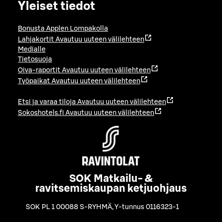
Yleiset tiedot
Bonusta Applen Lompakolla
Lahjakortit
Avautuu uuteen välilehteen
Medialle
Tietosuoja
Oiva-raportit
Avautuu uuteen välilehteen
Työpaikat
Avautuu uuteen välilehteen
Etsi ja varaa tiloja
Avautuu uuteen välilehteen
Sokoshotels.fi
Avautuu uuteen välilehteen
SOK Matkailu- &
ravitsemiskaupan ketjuohjaus
SOK PL 1 00088 S-RYHMÄ
,
Y-tunnus 0116323-1