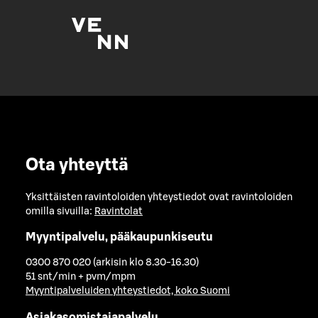
Ota yhteyttä
Yksittäisten ravintoloiden yhteystiedot ovat ravintoloiden
omilla sivuilla:
Ravintolat
Myyntipalvelu, pääkaupunkiseutu
0300 870 020 (arkisin klo 8.30-16.30)
51 snt/min + pvm/mpm
Myyntipalveluiden yhteystiedot, koko Suomi
Asiakasomistajapalvelu