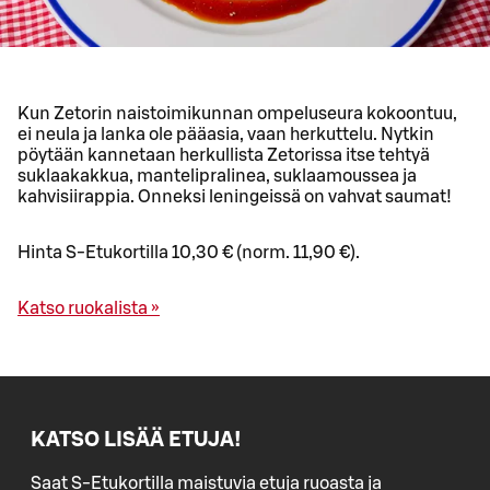
Kun Zetorin naistoimikunnan ompeluseura kokoontuu,
ei neula ja lanka ole pääasia, vaan herkuttelu. Nytkin
pöytään kannetaan herkullista Zetorissa itse tehtyä
suklaakakkua, mantelipralinea, suklaamoussea ja
kahvisiirappia. Onneksi leningeissä on vahvat saumat!
Hinta S-Etukortilla 10,30 € (norm. 11,90 €).
Katso ruokalista »
KATSO LISÄÄ ETUJA!
Saat S-Etukortilla maistuvia etuja ruoasta ja