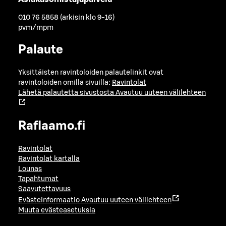
010 76 5858 (arkisin klo 9-16)
pvm/mpm
Palaute
Yksittäisten ravintoloiden palautelinkit ovat
ravintoloiden omilla sivuilla:
Ravintolat
Lähetä palautetta sivustosta
Avautuu uuteen välilehteen
Raflaamo.fi
Ravintolat
Ravintolat kartalla
Lounas
Tapahtumat
Saavutettavuus
Evästeinformaatio
Avautuu uuteen välilehteen
Muuta evästeasetuksia