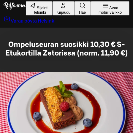
Siirry pääsisältöön
Sijainti
Avaa
Helsinki
Kirjaudu
Hae
mobiilivalikko
Varaa pöytä
Helsinki
Ompeluseuran suosikki 10,30 € S-
Etukortilla Zetorissa (norm. 11,90 €)