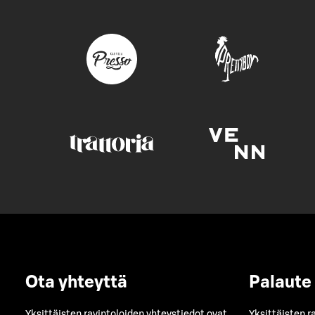
Ota yhteyttä
Palaute
Yksittäisten ravintoloiden yhteystiedot ovat
Yksittäisten r