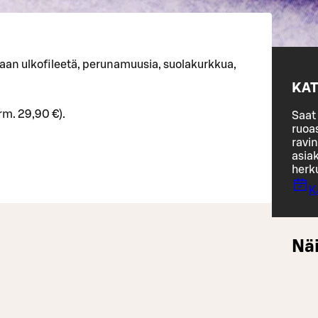
aan ulkofileetä, perunamuusia, suolakurkkua,
KAT
rm. 29,90 €).
Saat 
ruoa
ravin
asiak
herk
K
Näi