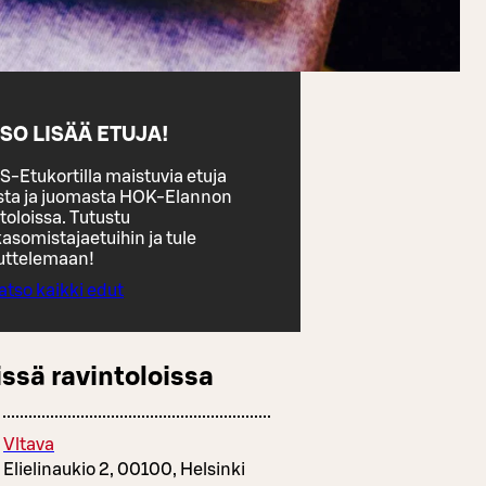
SO LISÄÄ ETUJA!
S-Etukortilla maistuvia etuja
sta ja juomasta HOK-Elannon
toloissa. Tutustu
asomistajaetuihin ja tule
uttelemaan!
atso kaikki edut
ssä ravintoloissa
Vltava
Elielinaukio 2, 00100, Helsinki