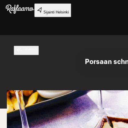
Siirry pääsisältöön
Sijainti
Helsinki
Takaisin
Porsaan schni