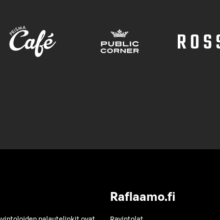
Raflaamo.fi
avintoloiden palautelinkit ovat
Ravintolat