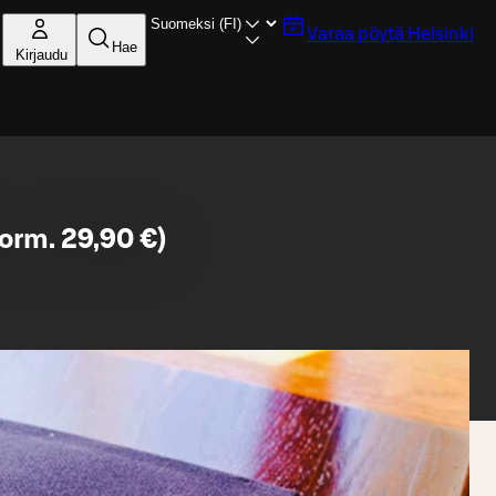
Varaa pöytä
Helsinki
Hae
Kirjaudu
norm. 29,90 €)