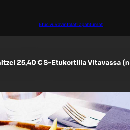
Etusivu
Ravintolat
Tapahtumat
tzel 25,40 € S-Etukortilla Vltavassa (