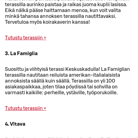
terassilla aurinko paistaa ja raikas juoma kuplii lasissa.
Eikä nälkä pääse haittamaan menoa, kun voit valita
minkä tahansa annoksen terassilla nautittavaksi.
Tervetuloa myös koirakaverin kanssa!
Tutustu terassiin »
3. La Famiglia
Suosittu ja viihtyisä terassi Keskuskadulla! La Famiglian
terassilla nautitaan reiluista amerikan-italialaisista
annoksista säällä kuin säällä. Terassilla on yli 100
asiakaspaikkaa, joten tilaa pöydissä tai sohvilla on
varmasti kaikille: perheille, ystäville, työporukoille.
Tutustu terassiin »
4. Vltava