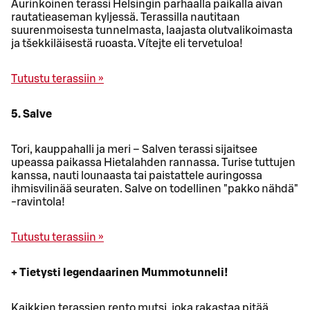
Aurinkoinen terassi Helsingin parhaalla paikalla aivan
rautatieaseman kyljessä. Terassilla nautitaan
suurenmoisesta tunnelmasta, laajasta olutvalikoimasta
ja tšekkiläisestä ruoasta. Vítejte eli tervetuloa!
Tutustu terassiin »
5. Salve
Tori, kauppahalli ja meri – Salven terassi sijaitsee
upeassa paikassa Hietalahden rannassa. Turise tuttujen
kanssa, nauti lounaasta tai paistattele auringossa
ihmisvilinää seuraten. Salve on todellinen "pakko nähdä"
-ravintola!
Tutustu terassiin »
+ Tietysti legendaarinen Mummotunneli!
Kaikkien terassien rento mutsi, joka rakastaa pitää