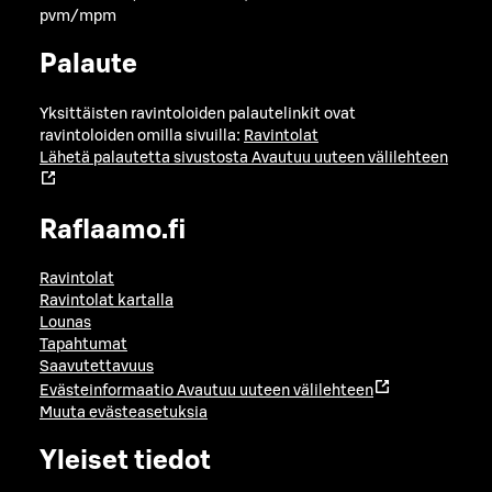
pvm/mpm
Palaute
Yksittäisten ravintoloiden palautelinkit ovat
ravintoloiden omilla sivuilla:
Ravintolat
Lähetä palautetta sivustosta
Avautuu uuteen välilehteen
Raflaamo.fi
Ravintolat
Ravintolat kartalla
Lounas
Tapahtumat
Saavutettavuus
Evästeinformaatio
Avautuu uuteen välilehteen
Muuta evästeasetuksia
Yleiset tiedot