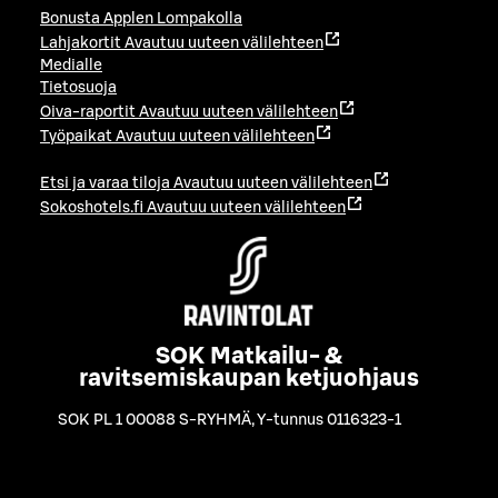
Bonusta Applen Lompakolla
Lahjakortit
Avautuu uuteen välilehteen
Medialle
Tietosuoja
Oiva-raportit
Avautuu uuteen välilehteen
Työpaikat
Avautuu uuteen välilehteen
Etsi ja varaa tiloja
Avautuu uuteen välilehteen
Sokoshotels.fi
Avautuu uuteen välilehteen
SOK Matkailu- &
ravitsemiskaupan ketjuohjaus
SOK PL 1 00088 S-RYHMÄ
,
Y-tunnus 0116323-1