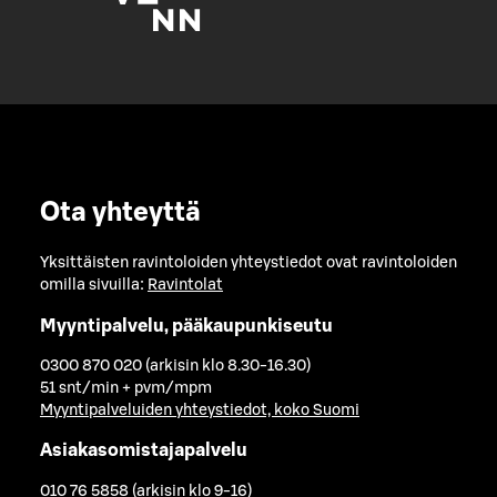
Ota yhteyttä
Yksittäisten ravintoloiden yhteystiedot ovat ravintoloiden
omilla sivuilla:
Ravintolat
Myyntipalvelu, pääkaupunkiseutu
0300 870 020 (arkisin klo 8.30-16.30)
51 snt/min + pvm/mpm
Myyntipalveluiden yhteystiedot, koko Suomi
Asiakasomistajapalvelu
010 76 5858 (arkisin klo 9-16)