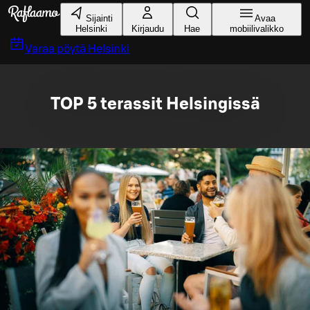
Siirry pääsisältöön
Sijainti
Avaa
Helsinki
Kirjaudu
Hae
mobiilivalikko
Varaa pöytä
Helsinki
TOP 5 terassit Helsingissä