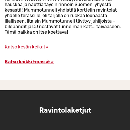
hauskaa ja nauttia täysin rinnoin Suomen lyhyestä
kesästä! Mummotunneli yhdistää korttelin ravintolat
yhdelle terassille, eli tarjolla on ruokaa lounaasta
illalliseen. Iltaisin Mummotunneli täyttyy juhlijoista –
bilebändit ja DJ nostavat tunnelman katt... taivaaseen.
Tämä paikka on itse koettava!
Katso kesän keikat »
Katso kaikki terassit »
Ravintolaketjut