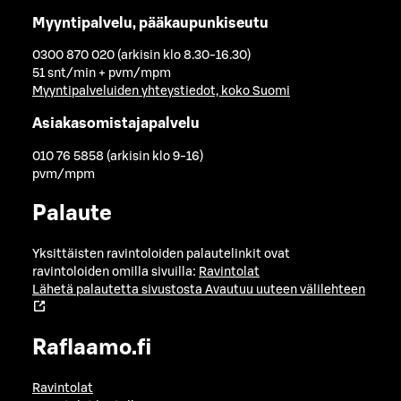
Myyntipalvelu, pääkaupunkiseutu
0300 870 020 (arkisin klo 8.30-16.30)
51 snt/min + pvm/mpm
Myyntipalveluiden yhteystiedot, koko Suomi
Asiakasomistajapalvelu
010 76 5858 (arkisin klo 9-16)
pvm/mpm
Palaute
Yksittäisten ravintoloiden palautelinkit ovat
ravintoloiden omilla sivuilla:
Ravintolat
Lähetä palautetta sivustosta
Avautuu uuteen välilehteen
Raflaamo.fi
Ravintolat