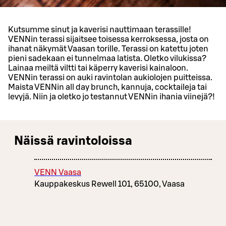
Kutsumme sinut ja kaverisi nauttimaan terassille!
VENNin terassi sijaitsee toisessa kerroksessa, josta on
ihanat näkymät Vaasan torille. Terassi on katettu joten
pieni sadekaan ei tunnelmaa latista. Oletko vilukissa?
Lainaa meiltä viltti tai käperry kaverisi kainaloon.
VENNin terassi on auki ravintolan aukiolojen puitteissa.
Maista VENNin all day brunch, kannuja, cocktaileja tai
levyjä. Niin ja oletko jo testannut VENNin ihania viinejä?!
Näissä ravintoloissa
VENN Vaasa
Kauppakeskus Rewell 101, 65100, Vaasa