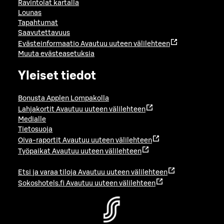
Ravintolat kartalla
Lounas
Tapahtumat
Saavutettavuus
Evästeinformaatio
Avautuu uuteen välilehteen
Muuta evästeasetuksia
Yleiset tiedot
Bonusta Applen Lompakolla
Lahjakortit
Avautuu uuteen välilehteen
Medialle
Tietosuoja
Oiva-raportit
Avautuu uuteen välilehteen
Työpaikat
Avautuu uuteen välilehteen
Etsi ja varaa tiloja
Avautuu uuteen välilehteen
Sokoshotels.fi
Avautuu uuteen välilehteen