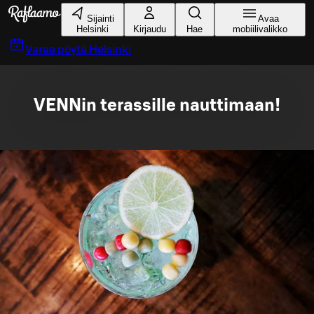
Siirry pääsisältöön
Sijainti
Avaa
Helsinki
Kirjaudu
Hae
mobiilivalikko
Varaa pöytä
Helsinki
VENNin terassille nauttimaan!