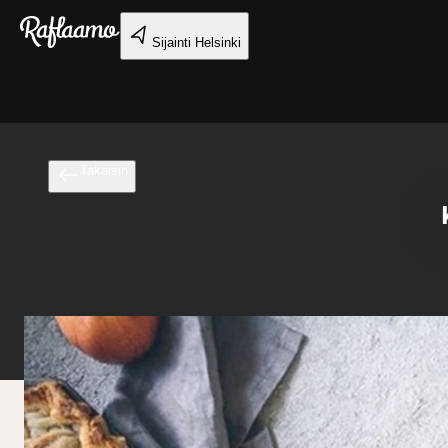
Siirry pääsisältöön
Sijainti
Helsinki
Takaisin