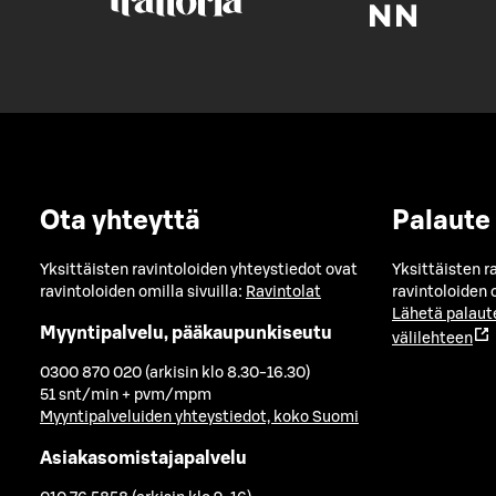
Ota yhteyttä
Palaute
Yksittäisten ravintoloiden yhteystiedot ovat
Yksittäisten r
ravintoloiden omilla sivuilla:
Ravintolat
ravintoloiden o
Lähetä palaut
Myyntipalvelu, pääkaupunkiseutu
välilehteen
0300 870 020 (arkisin klo 8.30-16.30)
51 snt/min + pvm/mpm
Myyntipalveluiden yhteystiedot, koko Suomi
Asiakasomistajapalvelu