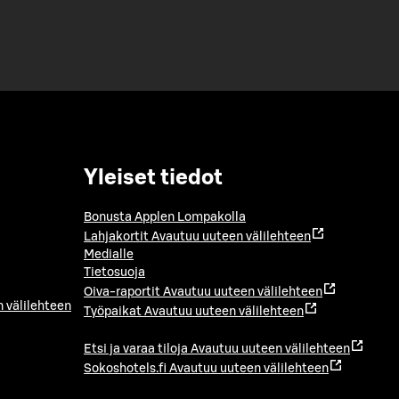
Yleiset tiedot
Bonusta Applen Lompakolla
Lahjakortit
Avautuu uuteen välilehteen
Medialle
Tietosuoja
Oiva-raportit
Avautuu uuteen välilehteen
 välilehteen
Työpaikat
Avautuu uuteen välilehteen
Etsi ja varaa tiloja
Avautuu uuteen välilehteen
Sokoshotels.fi
Avautuu uuteen välilehteen