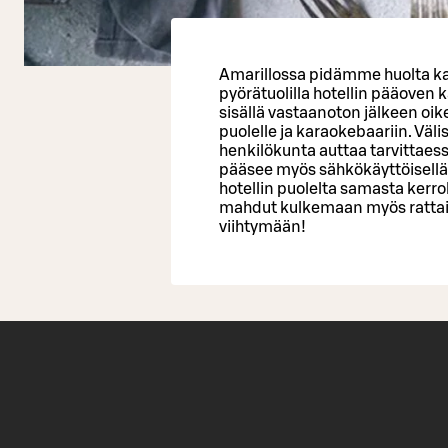
Amarillossa pidämme huolta ka
pyörätuolilla hotellin pääoven 
sisällä vastaanoton jälkeen oik
puolelle ja karaokebaariin. Väli
henkilökunta auttaa tarvittaes
pääsee myös sähkökäyttöisellä 
hotellin puolelta samasta kerro
mahdut kulkemaan myös rattaid
viihtymään!