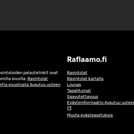
Raflaamo.fi
avintoloiden palautelinkit ovat
Ravintolat
milla sivuilla:
Ravintolat
Ravintolat kartalla
etta sivustosta
Avautuu uuteen
Lounas
Tapahtumat
Saavutettavuus
Evästeinformaatio
Avautuu uuteen
Muuta evästeasetuksia