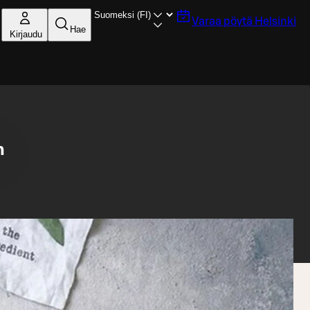
Varaa pöytä
Helsinki
Hae
Kirjaudu
n