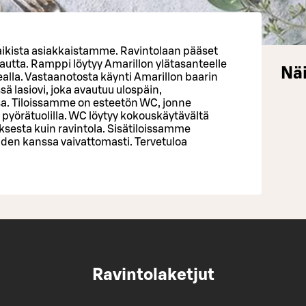
ikista asiakkaistamme. Ravintolaan pääset
kautta. Ramppi löytyy Amarillon ylätasanteelle
Näi
ealla. Vastaanotosta käynti Amarillon baarin
ssä lasiovi, joka avautuu ulospäin,
sa. Tiloissamme on esteetön WC, jonne
pyörätuolilla. WC löytyy kokouskäytävältä
ksesta kuin ravintola. Sisätiloissamme
en kanssa vaivattomasti. Tervetuloa
Ravintolaketjut