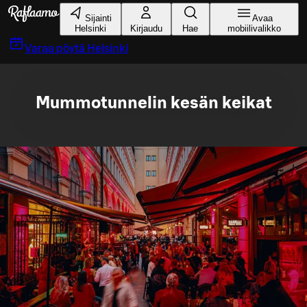
Siirry pääsisältöön
Sijainti
Avaa
Helsinki
Kirjaudu
Hae
mobiilivalikko
Varaa pöytä
Helsinki
Mummotunnelin kesän keikat