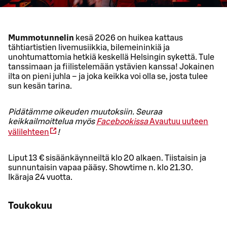
Mummotunnelin
kesä 2026 on huikea kattaus
tähtiartistien livemusiikkia, bilemeininkiä ja
unohtumattomia hetkiä keskellä Helsingin sykettä. Tule
tanssimaan ja fiilistelemään ystävien kanssa! Jokainen
ilta on pieni juhla – ja joka keikka voi olla se, josta tulee
sun kesän tarina.
Pidätämme oikeuden muutoksiin. Seuraa
keikkailmoittelua myös
Facebookissa
Avautuu uuteen
välilehteen
!
Liput 13 € sisäänkäynneiltä klo 20 alkaen. Tiistaisin ja
sunnuntaisin vapaa pääsy. Showtime n. klo 21.30.
Ikäraja 24 vuotta.
Toukokuu