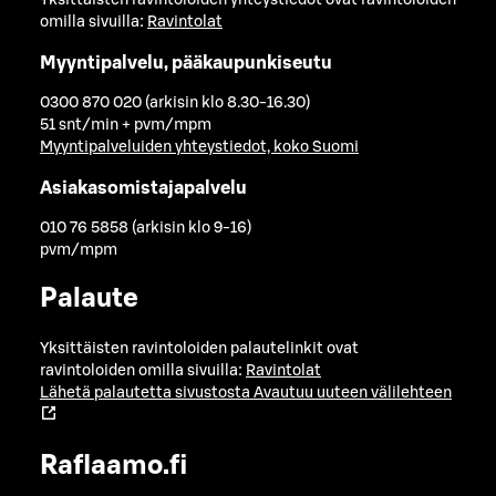
Yksittäisten ravintoloiden yhteystiedot ovat ravintoloiden
omilla sivuilla:
Ravintolat
Myyntipalvelu, pääkaupunkiseutu
0300 870 020 (arkisin klo 8.30-16.30)
51 snt/min + pvm/mpm
Myyntipalveluiden yhteystiedot, koko Suomi
Asiakasomistajapalvelu
010 76 5858 (arkisin klo 9-16)
pvm/mpm
Palaute
Yksittäisten ravintoloiden palautelinkit ovat
ravintoloiden omilla sivuilla:
Ravintolat
Lähetä palautetta sivustosta
Avautuu uuteen välilehteen
Raflaamo.fi