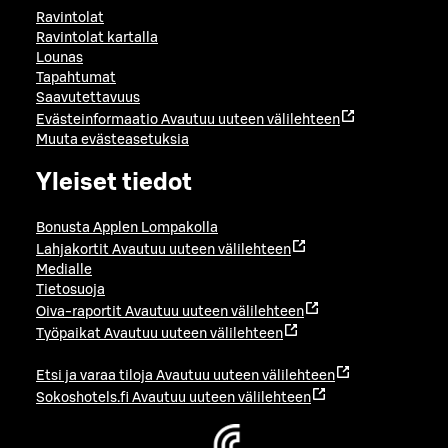
Ravintolat
Ravintolat kartalla
Lounas
Tapahtumat
Saavutettavuus
Evästeinformaatio
Avautuu uuteen välilehteen
Muuta evästeasetuksia
Yleiset tiedot
Bonusta Applen Lompakolla
Lahjakortit
Avautuu uuteen välilehteen
Medialle
Tietosuoja
Oiva-raportit
Avautuu uuteen välilehteen
Työpaikat
Avautuu uuteen välilehteen
Etsi ja varaa tiloja
Avautuu uuteen välilehteen
Sokoshotels.fi
Avautuu uuteen välilehteen