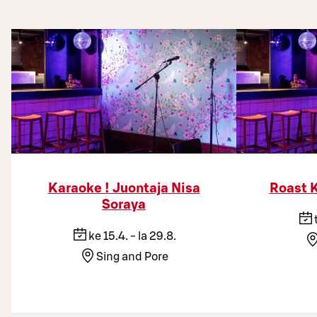
Karaoke ! Juontaja Nisa
Roast K
Soraya
ke 15.4. - la 29.8.
Sing and Pore