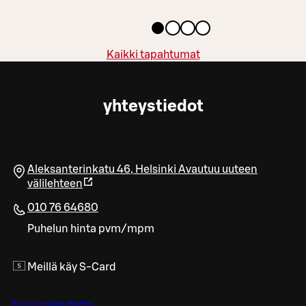
Kaikki tapahtumat
yhteystiedot
Aleksanterinkatu 46
,
Helsinki
Avautuu uuteen
välilehteen
010 76 64680
Puhelun hinta pvm/mpm
Meillä käy S-Card
Anna palautetta