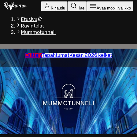
Siirry pääsisältöön
Kirjaudu
Hae
Avaa mobiilivalikko
Etusivu
Ravintolat
Mummotunneli
Esittely
Tapahtumat
Kesän 2026 keikat