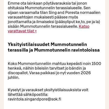
Emme ota lainkaan pöytävarauksia tai jonon
ohituksia Mummotunnelin terassialueelle. Sen
sijaan varaamalla tilan Sing and Poresta normaalien
varausehtojen mukaisesti pääsee myös
jonottamatta ja ilmaiseksi (pääsyliput ke,to, pe ja la)
sisään Mummotunnelin terassialueelle.
Katso
varattavat tilat »
Yksityistilaisuudet Mummotunnelin
terassilla ja Mummotunnelin ravintoloissa
Koko Mummontunneliin mahtuu kepeästi noin 1500
henkeä, näihin bileisiin tarvitset jo bändin ja
discopallot. Varaa paikkasi jo nyt vuoden 2026
juhliin.
Kyselyt ja varaukset yksityistilaisuuksista voit
lähettää sähköpostilla:
ravintola.singandpore@sok.fi