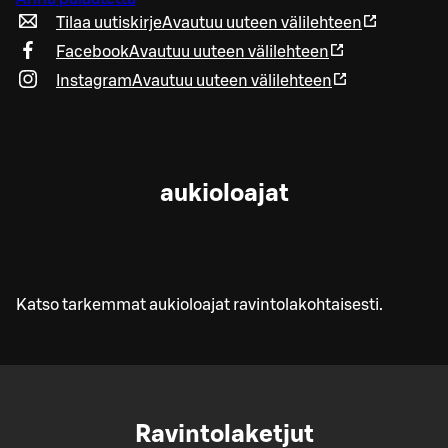
Tilaa uutiskirje
Avautuu uuteen välilehteen
Facebook
Avautuu uuteen välilehteen
Instagram
Avautuu uuteen välilehteen
aukioloajat
Katso tarkemmat aukioloajat ravintolakohtaisesti.
Ravintolaketjut