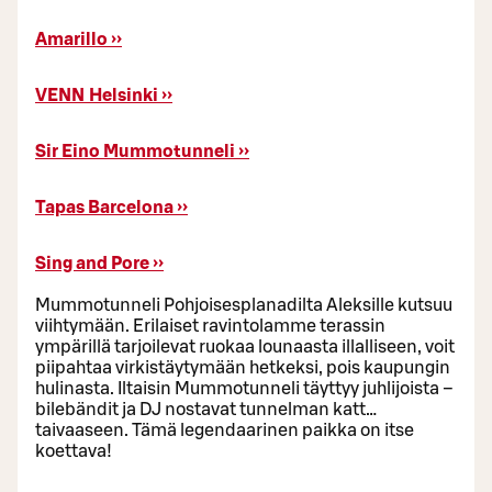
Amarillo ››
VENN Helsinki ››
Sir Eino Mummotunneli ››
Tapas Barcelona ››
Sing and Pore ››
Mummotunneli Pohjoisesplanadilta Aleksille kutsuu
viihtymään. Erilaiset ravintolamme terassin
ympärillä tarjoilevat ruokaa lounaasta illalliseen, voit
piipahtaa virkistäytymään hetkeksi, pois kaupungin
hulinasta. Iltaisin Mummotunneli täyttyy juhlijoista –
bilebändit ja DJ nostavat tunnelman katt…
taivaaseen. Tämä legendaarinen paikka on itse
koettava!