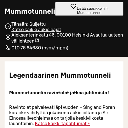
Lisää suosikkeihin:
Mummotunneli
Mummotunneli
Tänään: Suljettu
Katso kaikki aukioloajat
Aleksanterinkatu 46, 00100 Helsinki
Avautuu uuteen
välilehteen
010 76 64680
(
pvm/mpm
)
Legendaarinen Mummotunneli
Mummotunnelin ravintolat jatkaa juhlimista !
Ravintolat palvelevat läpi vuoden – Sing and Poren
karaoke viihdyttää jokaisena aukioloiltana ja Sir
Einossa liveohjelmaa on tarjolla keskiviikosta
lauantaihin.
Katso kaikki tapahtumat »