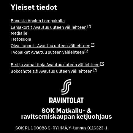
Yleiset tiedot
Bonusta Applen Lompakolla
Lahjakortit
Avautuu uuteen välilehteen
Medialle
Tietosuoja
Oiva-raportit
Avautuu uuteen välilehteen
Työpaikat
Avautuu uuteen välilehteen
Etsi ja varaa tiloja
Avautuu uuteen välilehteen
Sokoshotels.fi
Avautuu uuteen välilehteen
SOK Matkailu- &
ravitsemiskaupan ketjuohjaus
SOK PL 1 00088 S-RYHMÄ
,
Y-tunnus 0116323-1