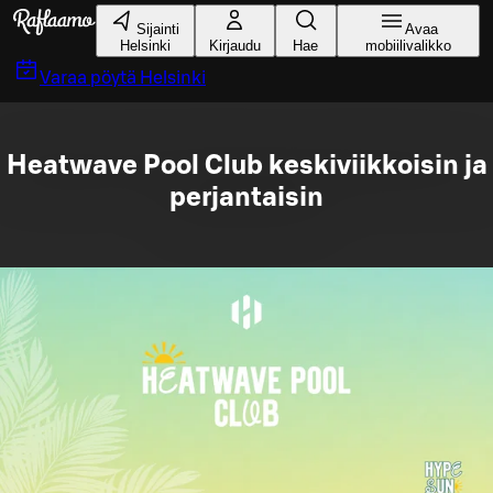
Siirry pääsisältöön
Sijainti
Avaa
Helsinki
Kirjaudu
Hae
mobiilivalikko
Varaa pöytä
Helsinki
Heatwave Pool Club keskiviikkoisin ja
perjantaisin