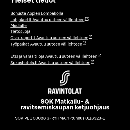
Yleiset tiedot
Bonusta Applen Lompakolla
Lahjakortit
Avautuu uuteen välilehteen
Medialle
Tietosuoja
Oiva-raportit
Avautuu uuteen välilehteen
Työpaikat
Avautuu uuteen välilehteen
Etsi ja varaa tiloja
Avautuu uuteen välilehteen
Sokoshotels.fi
Avautuu uuteen välilehteen
SOK Matkailu- &
ravitsemiskaupan ketjuohjaus
SOK PL 1 00088 S-RYHMÄ
,
Y-tunnus 0116323-1