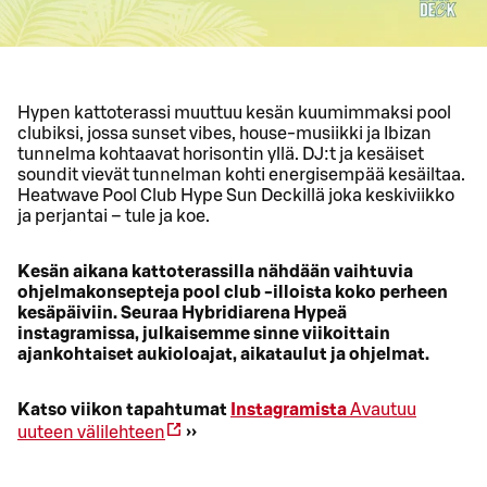
Hypen kattoterassi muuttuu kesän kuumimmaksi pool
clubiksi, jossa sunset vibes, house-musiikki ja Ibizan
tunnelma kohtaavat horisontin yllä. DJ:t ja kesäiset
soundit vievät tunnelman kohti energisempää kesäiltaa.
Heatwave Pool Club Hype Sun Deckillä joka keskiviikko
ja perjantai – tule ja koe.
Kesän aikana kattoterassilla nähdään vaihtuvia
ohjelmakonsepteja pool club -illoista koko perheen
kesäpäiviin. Seuraa Hybridiarena Hypeä
instagramissa, julkaisemme sinne viikoittain
ajankohtaiset aukioloajat, aikataulut ja ohjelmat.
Katso viikon tapahtumat
Instagramista
Avautuu
uuteen välilehteen
››