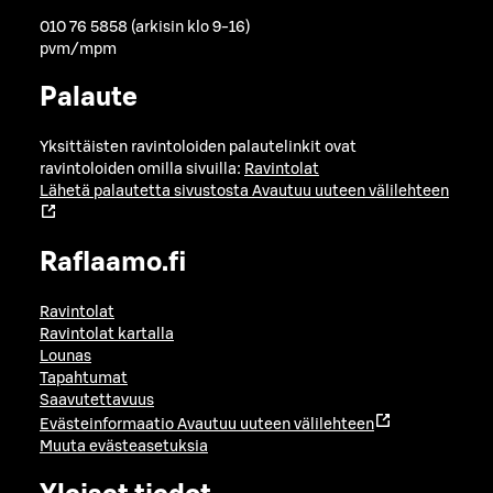
010 76 5858 (arkisin klo 9-16)
pvm/mpm
Palaute
Yksittäisten ravintoloiden palautelinkit ovat
ravintoloiden omilla sivuilla:
Ravintolat
Lähetä palautetta sivustosta
Avautuu uuteen välilehteen
Raflaamo.fi
Ravintolat
Ravintolat kartalla
Lounas
Tapahtumat
Saavutettavuus
Evästeinformaatio
Avautuu uuteen välilehteen
Muuta evästeasetuksia