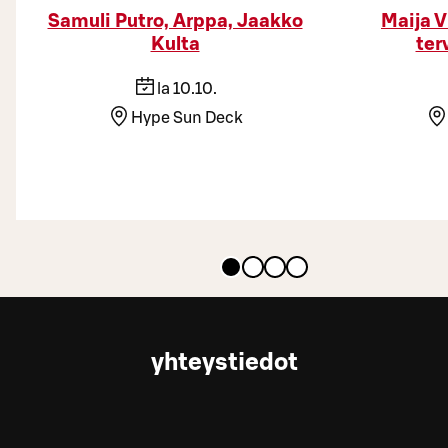
Samuli Putro, Arppa, Jaakko
Maija 
Kulta
ter
la 10.10.
Hype Sun Deck
yhteystiedot