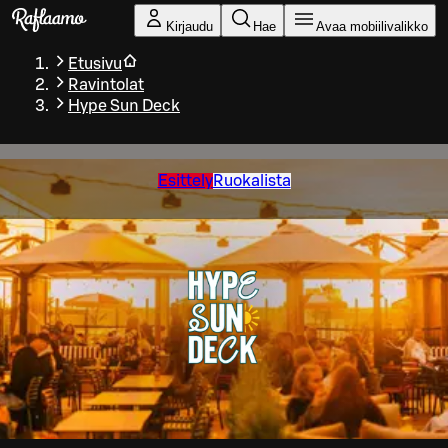
Siirry pääsisältöön
Kirjaudu
Hae
Avaa mobiilivalikko
Etusivu
Ravintolat
Hype Sun Deck
Esittely
Ruokalista