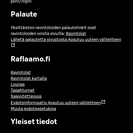
pvm/mpm
Palaute
Yksittäisten ravintoloiden palautelinkit ovat
ravintoloiden omilla sivuilla:
Ravintolat
Lähetä palautetta sivustosta
Avautuu uuteen välilehteen
Raflaamo.fi
Ravintolat
Ravintolat kartalla
Lounas
Tapahtumat
Saavutettavuus
Evästeinformaatio
Avautuu uuteen välilehteen
Muuta evästeasetuksia
Yleiset tiedot