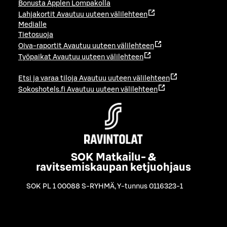
Bonusta Applen Lompakolla
Lahjakortit
Avautuu uuteen välilehteen
Medialle
Tietosuoja
Oiva-raportit
Avautuu uuteen välilehteen
Työpaikat
Avautuu uuteen välilehteen
Etsi ja varaa tiloja
Avautuu uuteen välilehteen
Sokoshotels.fi
Avautuu uuteen välilehteen
SOK Matkailu- &
ravitsemiskaupan ketjuohjaus
SOK PL 1 00088 S-RYHMÄ
,
Y-tunnus 0116323-1