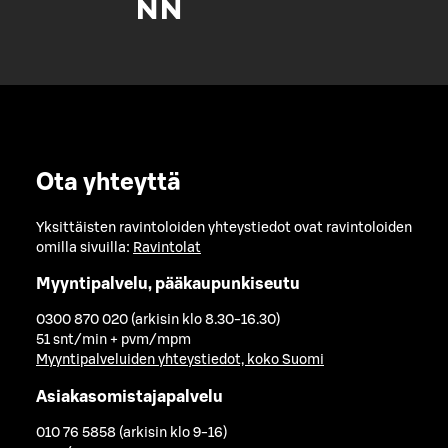
Ota yhteyttä
Yksittäisten ravintoloiden yhteystiedot ovat ravintoloiden
omilla sivuilla:
Ravintolat
Myyntipalvelu, pääkaupunkiseutu
0300 870 020 (arkisin klo 8.30-16.30)
51 snt/min + pvm/mpm
Myyntipalveluiden yhteystiedot, koko Suomi
Asiakasomistajapalvelu
010 76 5858 (arkisin klo 9-16)