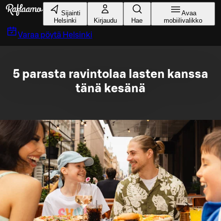
Siirry pääsisältöön
Sijainti
Avaa
Helsinki
Kirjaudu
Hae
mobiilivalikko
Varaa pöytä
Helsinki
5 parasta ravintolaa lasten kanssa
tänä kesänä