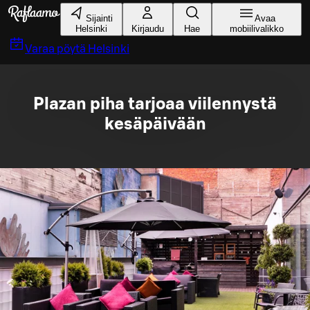
Siirry pääsisältöön
Sijainti
Avaa
Helsinki
Kirjaudu
Hae
mobiilivalikko
Varaa pöytä
Helsinki
Plazan piha tarjoaa viilennystä
kesäpäivään