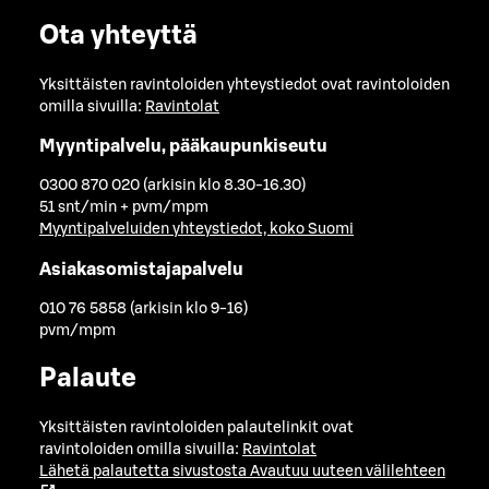
Ota yhteyttä
Yksittäisten ravintoloiden yhteystiedot ovat ravintoloiden
omilla sivuilla:
Ravintolat
Myyntipalvelu, pääkaupunkiseutu
0300 870 020 (arkisin klo 8.30-16.30)
51 snt/min + pvm/mpm
Myyntipalveluiden yhteystiedot, koko Suomi
Asiakasomistajapalvelu
010 76 5858 (arkisin klo 9-16)
pvm/mpm
Palaute
Yksittäisten ravintoloiden palautelinkit ovat
ravintoloiden omilla sivuilla:
Ravintolat
Lähetä palautetta sivustosta
Avautuu uuteen välilehteen