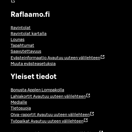
Raflaamo.fi
Ravintolat
Ravintolat kartalla
Lounas
Tapahtumat
Saavutettavuus
Evästeinformaatio
Avautuu uuteen välilehteen
Muuta evästeasetuksia
Yleiset tiedot
Bonusta Applen Lompakolla
Lahjakortit
Avautuu uuteen välilehteen
Medialle
Tietosuoja
Oiva-raportit
Avautuu uuteen välilehteen
Työpaikat
Avautuu uuteen välilehteen