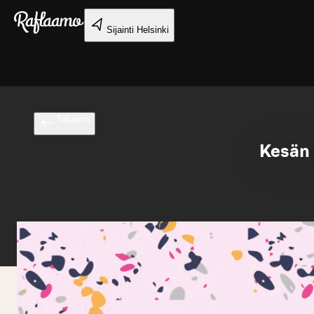
Siirry pääsisältöön
Sijainti
Helsinki
Takaisin
Kesän