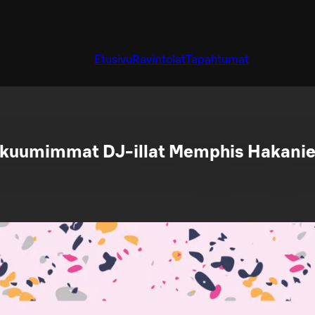
Etusivu
Ravintolat
Tapahtumat
 kuumimmat DJ-illat Memphis Hakani