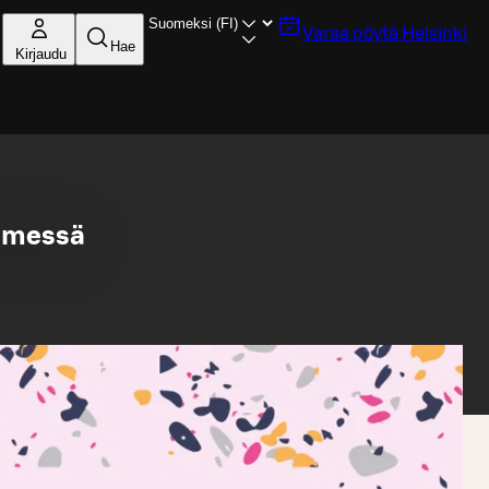
Varaa pöytä
Helsinki
Hae
Kirjaudu
emessä