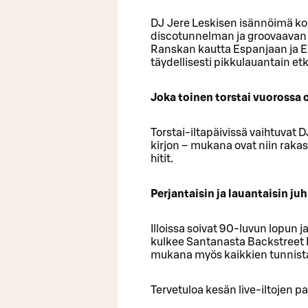
DJ Jere Leskisen isännöimä k
discotunnelman ja groovaavan 
Ranskan kautta Espanjaan ja Eng
täydellisesti pikkulauantain etk
Joka toinen torstai vuorossa 
Torstai-iltapäivissä vaihtuvat 
kirjon – mukana ovat niin raka
hitit.
Perjantaisin ja lauantaisin j
Illoissa soivat 90-luvun lopun 
kulkee Santanasta Backstreet B
mukana myös kaikkien tunnist
Tervetuloa kesän live-iltojen p