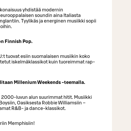
okonaisuus yhdistää modernin
eurooppalaisen soundin aina Italiasta
lantiin. Tyylikäs ja energinen musiikki sopii
oihin.
on Finnish Pop.
DJ:t tuovat esiin suomalaisen musiikin koko
stetut iskelmäklassikot kuin tuoreimmat rap-
uhlitaan Millenium Weekends -teemalla.
ja 2000-luvun alun suurimmat hitit. Musiikki
oysiin, Oasiksesta Robbie Williamsiin –
amat R&B- ja dance-klassikot.
ariin Memphisiin!