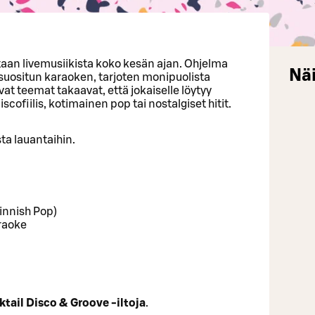
an livemusiikista koko kesän ajan. Ohjelma
Näi
 suositun karaoken, tarjoten monipuolista
vat teemat takaavat, että jokaiselle löytyy
scofiilis, kotimainen pop tai nostalgiset hitit.
sta lauantaihin.
(Finnish Pop)
araoke
ktail Disco & Groove -iltoja
.