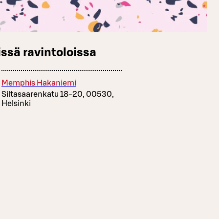
ssä ravintoloissa
Memphis Hakaniemi
Siltasaarenkatu 18-20, 00530,
Helsinki