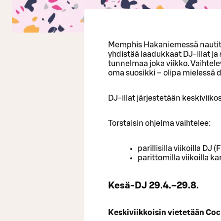
Memphis Hakaniemessä nautita
yhdistää laadukkaat DJ-illat ja
tunnelmaa joka viikko. Vaihtele
oma suosikki – olipa mielessä di
DJ-illat järjestetään keskiviiko
Torstaisin ohjelma vaihtelee:
parillisilla viikoilla DJ 
parittomilla viikoilla k
Kesä-DJ 29.4.–29.8.
Keskiviikkoisin vietetään Coc