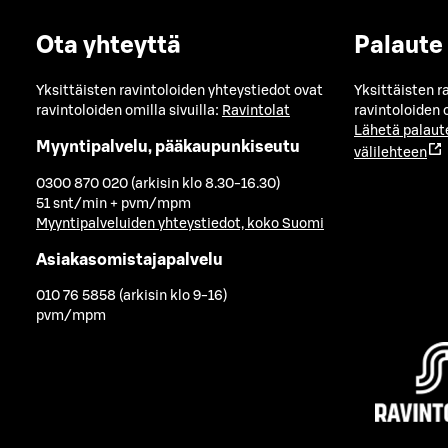
Ota yhteyttä
Palaute
Yksittäisten ravintoloiden yhteystiedot ovat
Yksittäisten r
ravintoloiden omilla sivuilla:
Ravintolat
ravintoloiden o
Lähetä palaut
Myyntipalvelu, pääkaupunkiseutu
välilehteen
0300 870 020 (arkisin klo 8.30-16.30)
51 snt/min + pvm/mpm
Myyntipalveluiden yhteystiedot, koko Suomi
Asiakasomistajapalvelu
010 76 5858 (arkisin klo 9-16)
pvm/mpm