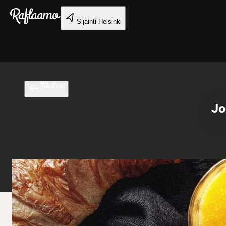
Siirry pääsisältöön
Sijainti
Helsinki
Takaisin
Jo