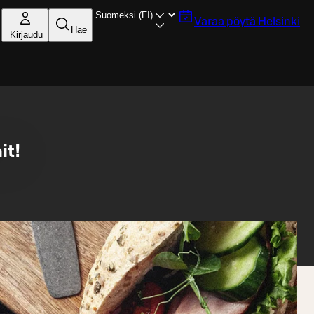
Varaa pöytä
Helsinki
Hae
Kirjaudu
it!