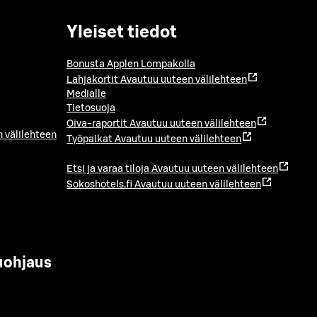
Yleiset tiedot
Bonusta Applen Lompakolla
Lahjakortit
Avautuu uuteen välilehteen
Medialle
Tietosuoja
Oiva-raportit
Avautuu uuteen välilehteen
 välilehteen
Työpaikat
Avautuu uuteen välilehteen
Etsi ja varaa tiloja
Avautuu uuteen välilehteen
Sokoshotels.fi
Avautuu uuteen välilehteen
uohjaus