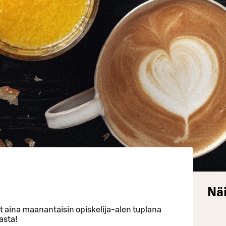
Näi
 aina maanantaisin opiskelija-alen tuplana
asta!