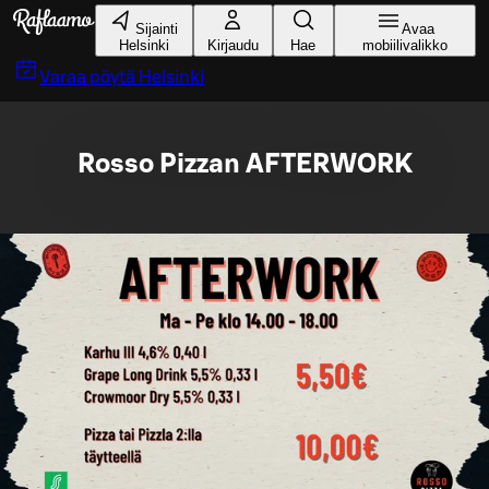
Siirry pääsisältöön
Sijainti
Avaa
Helsinki
Kirjaudu
Hae
mobiilivalikko
Varaa pöytä
Helsinki
Rosso Pizzan AFTERWORK