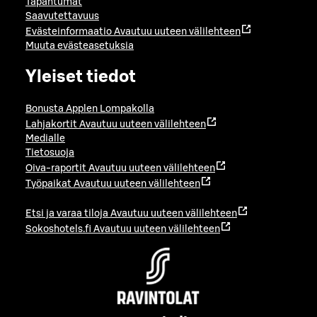
Tapahtumat
Saavutettavuus
Evästeinformaatio
Avautuu uuteen välilehteen
Muuta evästeasetuksia
Yleiset tiedot
Bonusta Applen Lompakolla
Lahjakortit
Avautuu uuteen välilehteen
Medialle
Tietosuoja
Oiva-raportit
Avautuu uuteen välilehteen
Työpaikat
Avautuu uuteen välilehteen
Etsi ja varaa tiloja
Avautuu uuteen välilehteen
Sokoshotels.fi
Avautuu uuteen välilehteen