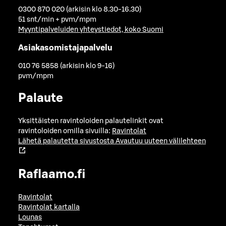
0300 870 020 (arkisin klo 8.30-16.30)
51 snt/min + pvm/mpm
Myyntipalveluiden yhteystiedot, koko Suomi
Asiakasomistajapalvelu
010 76 5858 (arkisin klo 9-16)
pvm/mpm
Palaute
Yksittäisten ravintoloiden palautelinkit ovat
ravintoloiden omilla sivuilla:
Ravintolat
Lähetä palautetta sivustosta
Avautuu uuteen välilehteen
Raflaamo.fi
Ravintolat
Ravintolat kartalla
Lounas