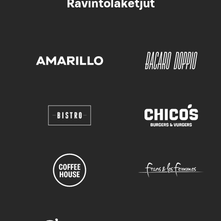
Ravintolaketjut