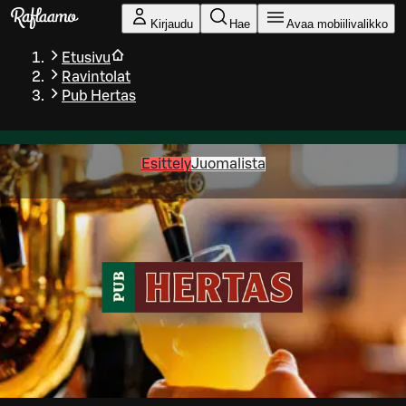
Siirry pääsisältöön
Kirjaudu
Hae
Avaa mobiilivalikko
Etusivu
Ravintolat
Pub Hertas
Esittely
Juomalista