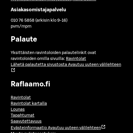
Asiakasomistajapalvelu
010 76 5858 (arkisin klo 9-16)
pvm/mpm
Palaute
Yksittäisten ravintoloiden palautelinkit ovat
ravintoloiden omilla sivuilla:
Ravintolat
Lähetä palautetta sivustosta
Avautuu uuteen välilehteen
Raflaamo.fi
Ravintolat
Ravintolat kartalla
Lounas
Tapahtumat
Saavutettavuus
Evästeinformaatio
Avautuu uuteen välilehteen