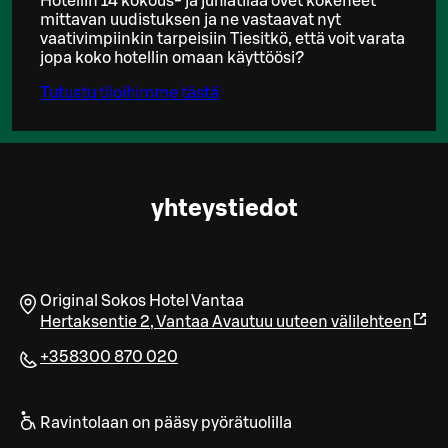
Hotellin 14 kokous- ja juhlatilaa ovet kokeneet
mittavan uudistuksen ja ne vastaavat nyt
vaativimpiinkin tarpeisiin Tiesitkö, että voit varata
jopa koko hotellin omaan käyttöösi?
Tutustu tiloihimme tästä
yhteystiedot
Original Sokos Hotel Vantaa
Hertaksentie 2
,
Vantaa
Avautuu uuteen välilehteen
+358300 870 020
Ravintolaan on pääsy pyörätuolilla