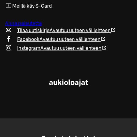
Meillä käy S-Card
Anna palautetta
Tilaa uutiskirje
Avautuu uuteen välilehteen
Facebook
Avautuu uuteen välilehteen
Instagram
Avautuu uuteen välilehteen
aukioloajat