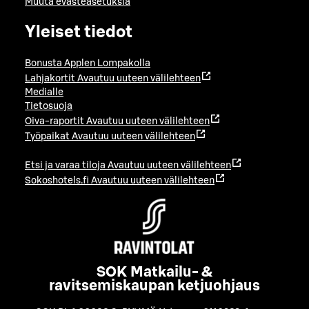
Muuta evästeasetuksia
Yleiset tiedot
Bonusta Applen Lompakolla
Lahjakortit
Avautuu uuteen välilehteen
Medialle
Tietosuoja
Oiva-raportit
Avautuu uuteen välilehteen
Työpaikat
Avautuu uuteen välilehteen
Etsi ja varaa tiloja
Avautuu uuteen välilehteen
Sokoshotels.fi
Avautuu uuteen välilehteen
SOK Matkailu- &
ravitsemiskaupan ketjuohjaus