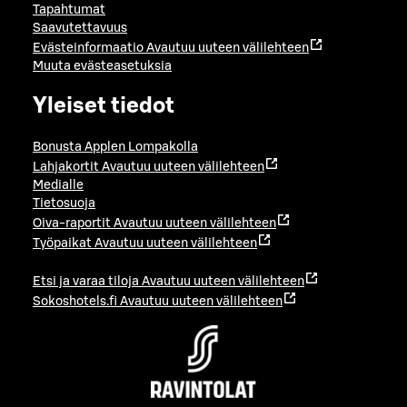
Tapahtumat
Saavutettavuus
Evästeinformaatio
Avautuu uuteen välilehteen
Muuta evästeasetuksia
Yleiset tiedot
Bonusta Applen Lompakolla
Lahjakortit
Avautuu uuteen välilehteen
Medialle
Tietosuoja
Oiva-raportit
Avautuu uuteen välilehteen
Työpaikat
Avautuu uuteen välilehteen
Etsi ja varaa tiloja
Avautuu uuteen välilehteen
Sokoshotels.fi
Avautuu uuteen välilehteen