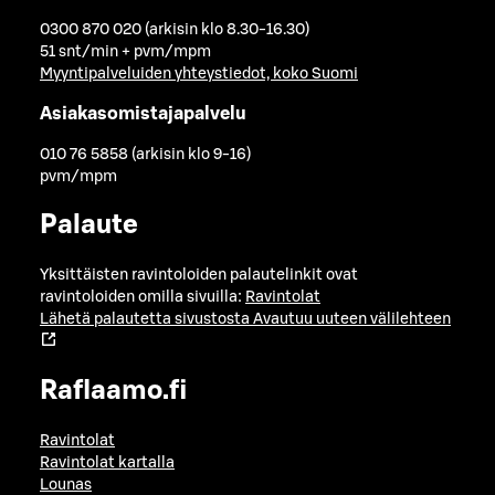
0300 870 020 (arkisin klo 8.30-16.30)
51 snt/min + pvm/mpm
Myyntipalveluiden yhteystiedot, koko Suomi
Asiakasomistajapalvelu
010 76 5858 (arkisin klo 9-16)
pvm/mpm
Palaute
Yksittäisten ravintoloiden palautelinkit ovat
ravintoloiden omilla sivuilla:
Ravintolat
Lähetä palautetta sivustosta
Avautuu uuteen välilehteen
Raflaamo.fi
Ravintolat
Ravintolat kartalla
Lounas