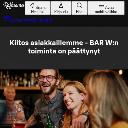
Siirry pääsisältöön
Sijainti
Avaa
Helsinki
Kirjaudu
Hae
mobiilivalikko
Varaa pöytä
Helsinki
Kiitos asiakkaillemme - BAR W:n
toiminta on päättynyt