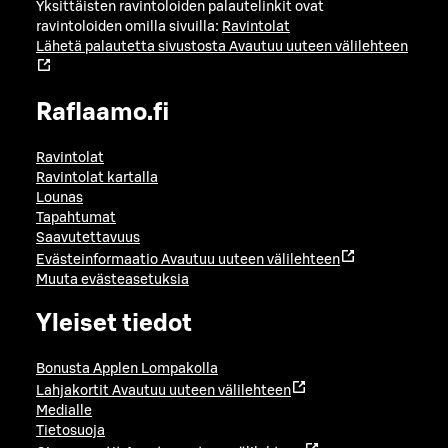
Yksittäisten ravintoloiden palautelinkit ovat
ravintoloiden omilla sivuilla:
Ravintolat
Lähetä palautetta sivustosta
Avautuu uuteen välilehteen
Raflaamo.fi
Ravintolat
Ravintolat kartalla
Lounas
Tapahtumat
Saavutettavuus
Evästeinformaatio
Avautuu uuteen välilehteen
Muuta evästeasetuksia
Yleiset tiedot
Bonusta Applen Lompakolla
Lahjakortit
Avautuu uuteen välilehteen
Medialle
Tietosuoja