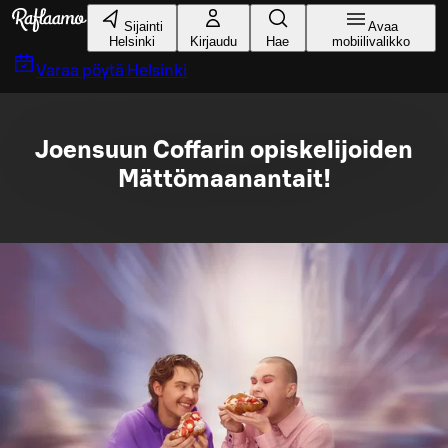
Siirry pääsisältöön
Sijainti
Avaa
Helsinki
Kirjaudu
Hae
mobiilivalikko
Varaa pöytä
Helsinki
Joensuun Coffarin opiskelijoiden
Mättömaanantait!