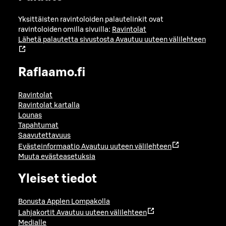
Yksittäisten ravintoloiden palautelinkit ovat
ravintoloiden omilla sivuilla:
Ravintolat
Lähetä palautetta sivustosta
Avautuu uuteen välilehteen
Raflaamo.fi
Ravintolat
Ravintolat kartalla
Lounas
Tapahtumat
Saavutettavuus
Evästeinformaatio
Avautuu uuteen välilehteen
Muuta evästeasetuksia
Yleiset tiedot
Bonusta Applen Lompakolla
Lahjakortit
Avautuu uuteen välilehteen
Medialle