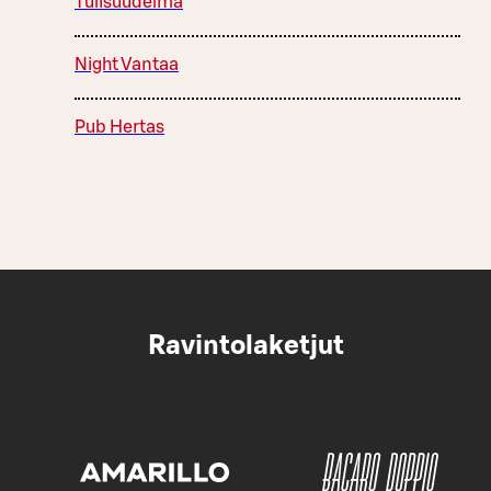
Tulisuudelma
Night Vantaa
Pub Hertas
Ravintolaketjut