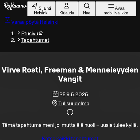
Siirry pääsisältöön
Sijainti
Avaa
Helsinki
Kirjaudu
Hae
mobiilivalikko
Varaa pöytä
Helsinki
Etusivu
Tapahtumat
Virve Rosti, Freeman & Menneisyyden
Vangit
PE 9.5.2025
Tulisuudelma
Tämä tapahtuma meni jo, mutta älä huoli – uusia tulee kyllä.
Katso kaikki tapahtumat