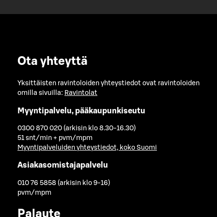
Ota yhteyttä
Yksittäisten ravintoloiden yhteystiedot ovat ravintoloiden
omilla sivuilla:
Ravintolat
Myyntipalvelu, pääkaupunkiseutu
0300 870 020 (arkisin klo 8.30-16.30)
51 snt/min + pvm/mpm
Myyntipalveluiden yhteystiedot, koko Suomi
Asiakasomistajapalvelu
010 76 5858 (arkisin klo 9-16)
pvm/mpm
Palaute