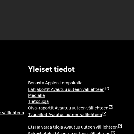
Yleiset tiedot
Bonusta Applen Lompakolla
Lahjakortit
Avautuu uuteen välilehteen
Medialle
Tietosuoja
Oiva-raportit
Avautuu uuteen välilehteen
 välilehteen
Työpaikat
Avautuu uuteen välilehteen
Etsi ja varaa tiloja
Avautuu uuteen välilehteen
Sokoshotels.fi
Avautuu uuteen välilehteen