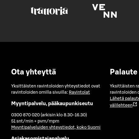
Ota yhteyttä
Palaute
Yksittäisten ravintoloiden yhteystiedot ovat
Yksittäisten r
ravintoloiden omilla sivuilla:
Ravintolat
ravintoloiden o
Lähetä palaut
Myyntipalvelu, pääkaupunkiseutu
välilehteen
0300 870 020 (arkisin klo 8.30-16.30)
51 snt/min + pvm/mpm
Myyntipalveluiden yhteystiedot, koko Suomi
Asiakasomistajapalvelu