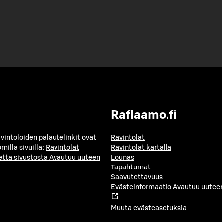
Raflaamo.fi
avintoloiden palautelinkit ovat
Ravintolat
milla sivuilla:
Ravintolat
Ravintolat kartalla
etta sivustosta
Avautuu uuteen
Lounas
Tapahtumat
Saavutettavuus
Evästeinformaatio
Avautuu uuteen
Muuta evästeasetuksia