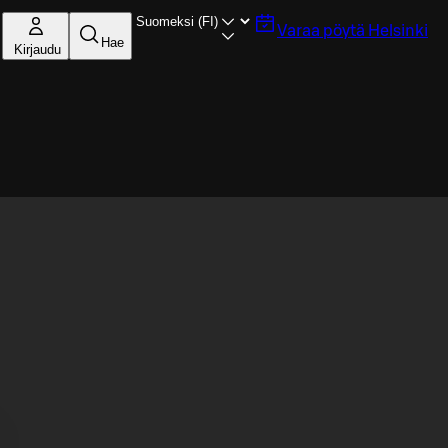
Varaa pöytä
Helsinki
Hae
Kirjaudu