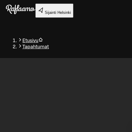
Siirry pääsisältöön
Sijainti
Helsinki
Etusivu
Tapahtumat
Takaisin