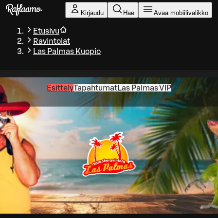
Siirry pääsisältöön
Kirjaudu
Hae
Avaa mobiilivalikko
Etusivu
Ravintolat
Las Palmas Kuopio
Esittely
Tapahtumat
Las Palmas VIP