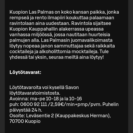
Kuopion Las Palmas on koko kansan paikka, jonka
rempseä ja rento ilmapiiri koukuttaa palaamaan
ravintolaan aina uudestaan. Ravintola sijaitsee
Kuopion Kauppahallin alakerrassa upeassa
vanhassa miljöössä, jossa nautitaan huurteisia
palmujen alla. Las Palmasin juomavalikoimasta
löytyy nopeaa janon sammuttajaa sekä raikkaita
cocktaileja ja alkoholittomia mocktaileja. Tule
yhdessä tai yksin, seuraa meiltä aina löytyy!
Löytötavarat:
Löytötavaroita voi kysellä Savon
löytötavaratoimistosta.
Avoinna: ma-pe 10-18 ja la 10-16
puh: 0600 92 111 /2,59€/min+pmp/pvm. Puhelin
päivystää 24 h.
Osoite: Leväsentie 2 (Kauppakeskus Herman),
70700 Kuopio