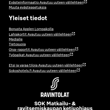
Evästeinformaatio
Avautuu uuteen välilehteen
Muuta evästeasetuksia
Yleiset tiedot
Bonusta Applen Lompakolla
Lahjakortit
Avautuu uuteen välilehteen
Medialle
Tietosuoja
Oiva-raportit
Avautuu uuteen välilehteen
Työpaikat
Avautuu uuteen välilehteen
Etsi ja varaa tiloja
Avautuu uuteen välilehteen
Sokoshotels.fi
Avautuu uuteen välilehteen
SOK Matkailu- &
ravitsemiskaupan ketjuohjaus