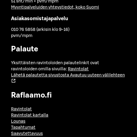
51 snt/min + pvm/mpm
Myyntipalveluiden yhteystiedot, koko Suomi
Asiakasomistajapalvelu
010 76 5858 (arkisin klo 9-16)
pvm/mpm
Palaute
Yksittäisten ravintoloiden palautelinkit ovat
ravintoloiden omilla sivuilla:
Ravintolat
Lähetä palautetta sivustosta
Avautuu uuteen välilehteen
Raflaamo.fi
Ravintolat
Ravintolat kartalla
Lounas
Tapahtumat
Saavutettavuus