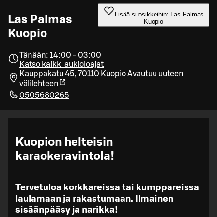
Lisää suosikkeihin: Las Palmas
Las Palmas
Kuopio
Kuopio
Tänään: 14:00 - 03:00
Katso kaikki aukioloajat
Kauppakatu 45, 70110 Kuopio
Avautuu uuteen
välilehteen
0505680265
Kuopion helteisin
karaokeravintola!
Tervetuloa korkkareissa tai kumppareissa
laulamaan ja rakastumaan. Ilmainen
sisäänpääsy ja narikka!