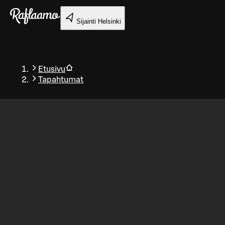
Siirry pääsisältöön
Sijainti
Helsinki
Etusivu
Tapahtumat
Takaisin