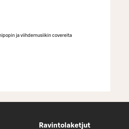
popin ja viihdemusiikin covereita
Ravintolaketjut