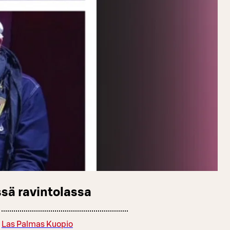
sä ravintolassa
Las Palmas Kuopio