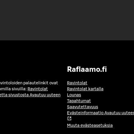
Raflaamo.fi
avintoloiden palautelinkit ovat
Ravintolat
milla sivuilla:
Ravintolat
Ravintolat kartalla
etta sivustosta
Avautuu uuteen
Lounas
Tapahtumat
Saavutettavuus
Evästeinformaatio
Avautuu uuteen
Muuta evästeasetuksia