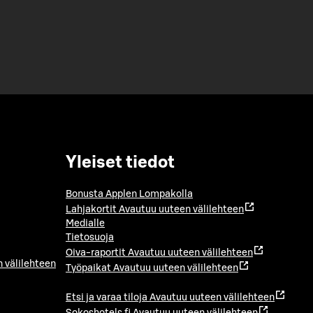
Yleiset tiedot
Bonusta Applen Lompakolla
Lahjakortit
Avautuu uuteen välilehteen
Medialle
Tietosuoja
Oiva-raportit
Avautuu uuteen välilehteen
 välilehteen
Työpaikat
Avautuu uuteen välilehteen
Etsi ja varaa tiloja
Avautuu uuteen välilehteen
Sokoshotels.fi
Avautuu uuteen välilehteen