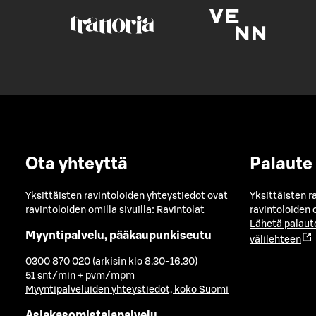
Ota yhteyttä
Palaute
Yksittäisten ravintoloiden yhteystiedot ovat
Yksittäisten r
ravintoloiden omilla sivuilla:
Ravintolat
ravintoloiden o
Lähetä palaut
Myyntipalvelu, pääkaupunkiseutu
välilehteen
0300 870 020 (arkisin klo 8.30-16.30)
51 snt/min + pvm/mpm
Myyntipalveluiden yhteystiedot, koko Suomi
Asiakasomistajapalvelu