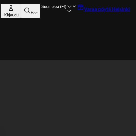
Varaa pöytä
Helsinki
Hae
Kirjaudu