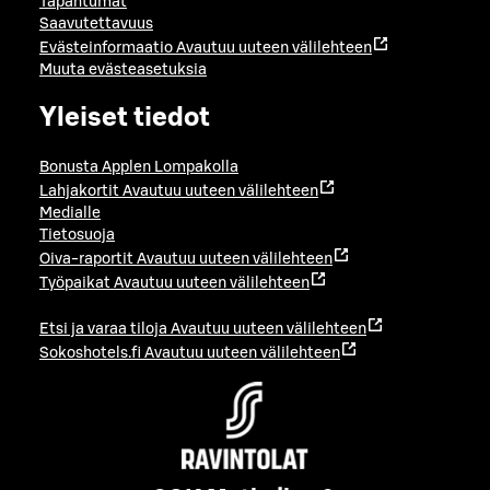
Tapahtumat
Saavutettavuus
Evästeinformaatio
Avautuu uuteen välilehteen
Muuta evästeasetuksia
Yleiset tiedot
Bonusta Applen Lompakolla
Lahjakortit
Avautuu uuteen välilehteen
Medialle
Tietosuoja
Oiva-raportit
Avautuu uuteen välilehteen
Työpaikat
Avautuu uuteen välilehteen
Etsi ja varaa tiloja
Avautuu uuteen välilehteen
Sokoshotels.fi
Avautuu uuteen välilehteen