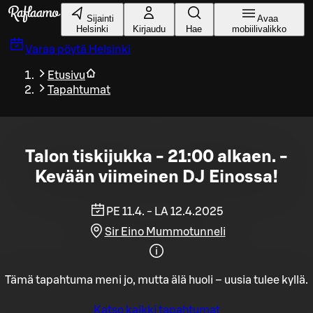
Siirry pääsisältöön
Sijainti
Avaa
Helsinki
Kirjaudu
Hae
mobiilivalikko
Varaa pöytä
Helsinki
Etusivu
Tapahtumat
Talon tiskijukka - 21:00 alkaen. -
Kevään viimeinen DJ Einossa!
PE 11.4. - LA 12.4.2025
Sir Eino Mummotunneli
Tämä tapahtuma meni jo, mutta älä huoli – uusia tulee kyllä.
Katso kaikki tapahtumat