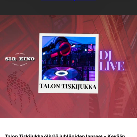
Talon Tiskijukka öljyää juhlijoiden lanteet - Kevään