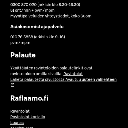
0300 870 020 (arkisin klo 8.30-16.30)
51 snt/min + pvm/mpm
Myyntipalveluiden yhteystiedot, koko Suomi
Asiakasomistajapalvelu
010 76 5858 (arkisin klo 9-16)
pvm/mpm
Palaute
Yksittäisten ravintoloiden palautelinkit ovat
ravintoloiden omilla sivuilla:
Ravintolat
Lähetä palautetta sivustosta
Avautuu uuteen välilehteen
Raflaamo.fi
Ravintolat
Ravintolat kartalla
Lounas