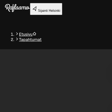
Siirry pääsisältöön
Sijainti
Helsinki
Etusivu
Tapahtumat
Takaisin