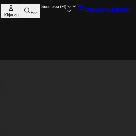
Varaa pöytä
Helsinki
Hae
Kirjaudu