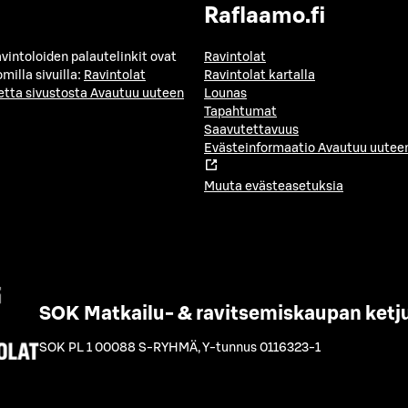
Raflaamo.fi
avintoloiden palautelinkit ovat
Ravintolat
milla sivuilla:
Ravintolat
Ravintolat kartalla
etta sivustosta
Avautuu uuteen
Lounas
Tapahtumat
Saavutettavuus
Evästeinformaatio
Avautuu uuteen
Muuta evästeasetuksia
SOK Matkailu- & ravitsemiskaupan ketj
SOK PL 1 00088 S-RYHMÄ
,
Y-tunnus 0116323-1