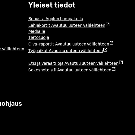
Yleiset tiedot
Bonusta Applen Lompakolla
Lahjakortit
Avautuu uuteen välilehteen
Medialle
Tietosuoja
Oiva-raportit
Avautuu uuteen välilehteen
 välilehteen
Työpaikat
Avautuu uuteen välilehteen
Etsi ja varaa tiloja
Avautuu uuteen välilehteen
Sokoshotels.fi
Avautuu uuteen välilehteen
uohjaus