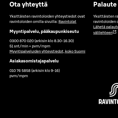
Ota yhteyttä
Palaute
Yksittäisten ravintoloiden yhteystiedot ovat
Yksittäisten r
ravintoloiden omilla sivuilla:
Ravintolat
ravintoloiden o
Lähetä palaut
Myyntipalvelu, pääkaupunkiseutu
välilehteen
0300 870 020 (arkisin klo 8.30-16.30)
51 snt/min + pvm/mpm
Myyntipalveluiden yhteystiedot, koko Suomi
Asiakasomistajapalvelu
010 76 5858 (arkisin klo 9-16)
pvm/mpm