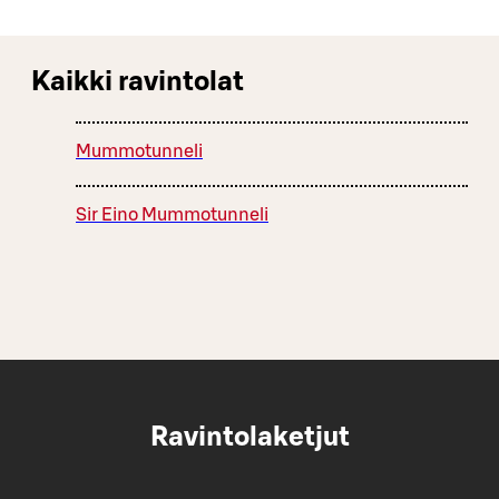
Kaikki ravintolat
Mummotunneli
Sir Eino Mummotunneli
Ravintolaketjut