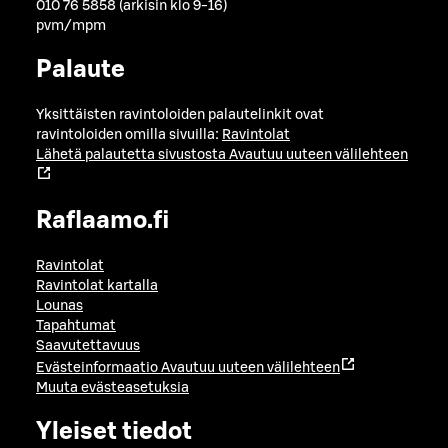
010 76 5858 (arkisin klo 9-16)
pvm/mpm
Palaute
Yksittäisten ravintoloiden palautelinkit ovat
ravintoloiden omilla sivuilla:
Ravintolat
Lähetä palautetta sivustosta
Avautuu uuteen välilehteen
Raflaamo.fi
Ravintolat
Ravintolat kartalla
Lounas
Tapahtumat
Saavutettavuus
Evästeinformaatio
Avautuu uuteen välilehteen
Muuta evästeasetuksia
Yleiset tiedot