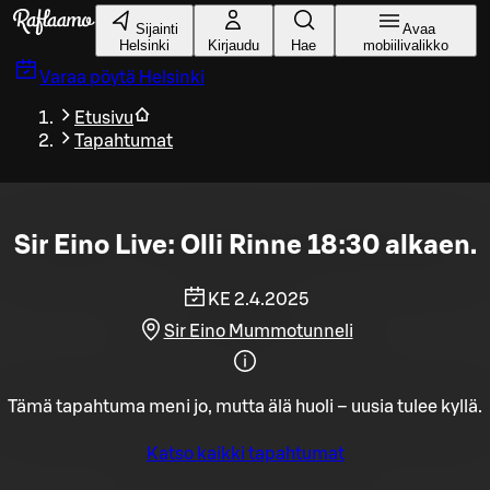
Siirry pääsisältöön
Sijainti
Avaa
Helsinki
Kirjaudu
Hae
mobiilivalikko
Varaa pöytä
Helsinki
Etusivu
Tapahtumat
Sir Eino Live: Olli Rinne 18:30 alkaen.
KE 2.4.2025
Sir Eino Mummotunneli
Tämä tapahtuma meni jo, mutta älä huoli – uusia tulee kyllä.
Katso kaikki tapahtumat