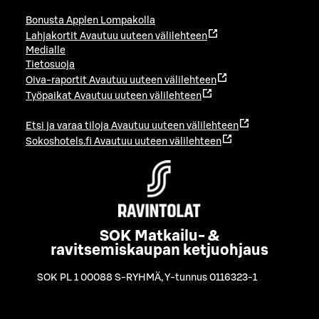
Bonusta Applen Lompakolla
Lahjakortit
Avautuu uuteen välilehteen
Medialle
Tietosuoja
Oiva-raportit
Avautuu uuteen välilehteen
Työpaikat
Avautuu uuteen välilehteen
Etsi ja varaa tiloja
Avautuu uuteen välilehteen
Sokoshotels.fi
Avautuu uuteen välilehteen
SOK Matkailu- &
ravitsemiskaupan ketjuohjaus
SOK PL 1 00088 S-RYHMÄ
,
Y-tunnus 0116323-1