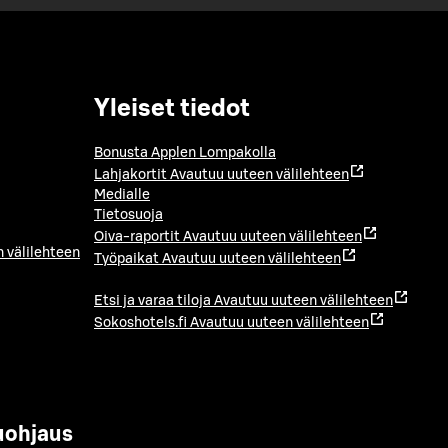
Yleiset tiedot
Bonusta Applen Lompakolla
Lahjakortit
Avautuu uuteen välilehteen
Medialle
Tietosuoja
Oiva-raportit
Avautuu uuteen välilehteen
 välilehteen
Työpaikat
Avautuu uuteen välilehteen
Etsi ja varaa tiloja
Avautuu uuteen välilehteen
Sokoshotels.fi
Avautuu uuteen välilehteen
uohjaus