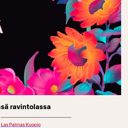
sä ravintolassa
Las Palmas Kuopio