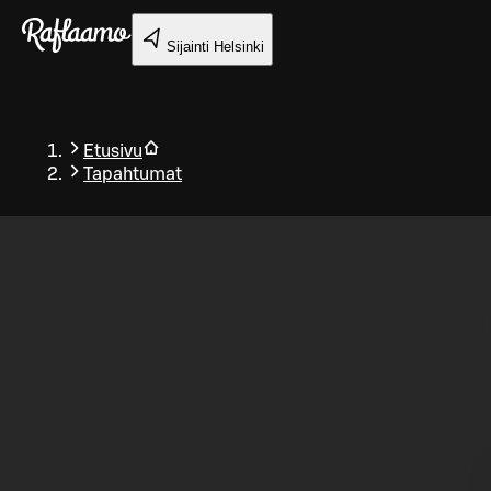
Siirry pääsisältöön
Sijainti
Helsinki
Etusivu
Tapahtumat
Takaisin