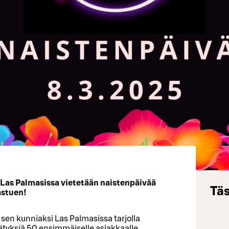
3 Las Palmasissa vietetään naistenpäivää
Täs
astuen!
a sen kunniaksi Las Palmasissa tarjolla
lätyksiä 50 ensimmäiselle asiakkaalle.