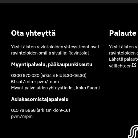
Ota yhteyttä
Palaute
Yksittäisten ravintoloiden yhteystiedot ovat
Yksittäisten r
ravintoloiden omilla sivuilla:
Ravintolat
ravintoloiden o
Lähetä palaut
Myyntipalvelu, pääkaupunkiseutu
välilehteen
0300 870 020 (arkisin klo 8.30-16.30)
51 snt/min + pvm/mpm
Myyntipalveluiden yhteystiedot, koko Suomi
Asiakasomistajapalvelu
010 76 5858 (arkisin klo 9-16)
pvm/mpm