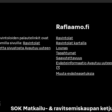
Raflaamo.fi
avintoloiden palautelinkit ovat
Ravintolat
milla sivuilla:
Ravintolat
Ravintolat kartalla
etta sivustosta
Avautuu uuteen
Lounas
Tapahtumat
Saavutettavuus
Evästeinformaatio
Avautuu uuteen
Muuta evästeasetuksia
SOK Matkailu- & ravitsemiskaupan ketj