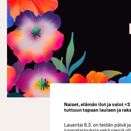
Naiset, elämän ilot ja valot <
tuttuun tapaan laulaen ja rak
Lauantai 8.3. on teidän päivä j
juomatarjouksia sekä pieniä yl