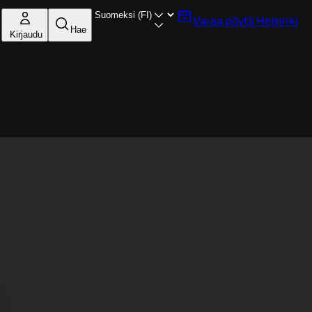
Varaa pöytä
Helsinki
Hae
Kirjaudu