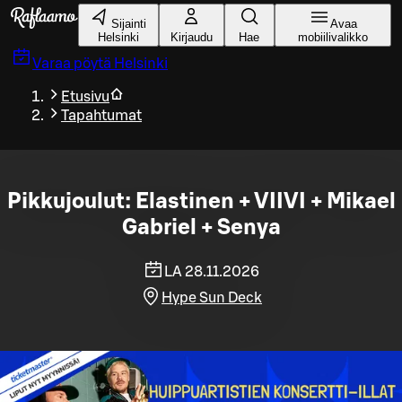
Siirry pääsisältöön
Sijainti
Avaa
Helsinki
Kirjaudu
Hae
mobiilivalikko
Varaa pöytä
Helsinki
Etusivu
Tapahtumat
Pikkujoulut: Elastinen + VIIVI + Mikael
Gabriel + Senya
LA 28.11.2026
Hype Sun Deck