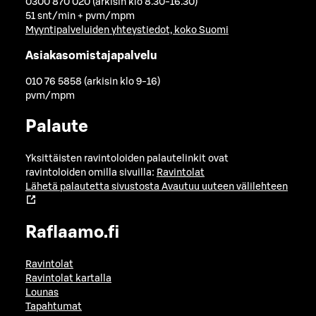
0300 870 020 (arkisin klo 8.30-16.30)
51 snt/min + pvm/mpm
Myyntipalveluiden yhteystiedot, koko Suomi
Asiakasomistajapalvelu
010 76 5858 (arkisin klo 9-16)
pvm/mpm
Palaute
Yksittäisten ravintoloiden palautelinkit ovat
ravintoloiden omilla sivuilla:
Ravintolat
Lähetä palautetta sivustosta
Avautuu uuteen välilehteen
Raflaamo.fi
Ravintolat
Ravintolat kartalla
Lounas
Tapahtumat