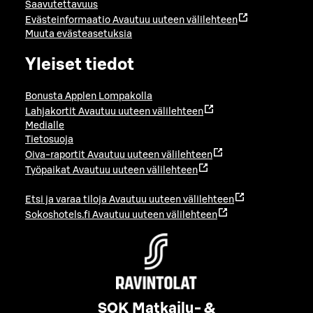
Saavutettavuus
Evästeinformaatio
Avautuu uuteen välilehteen
Muuta evästeasetuksia
Yleiset tiedot
Bonusta Applen Lompakolla
Lahjakortit
Avautuu uuteen välilehteen
Medialle
Tietosuoja
Oiva-raportit
Avautuu uuteen välilehteen
Työpaikat
Avautuu uuteen välilehteen
Etsi ja varaa tiloja
Avautuu uuteen välilehteen
Sokoshotels.fi
Avautuu uuteen välilehteen
SOK Matkailu- &