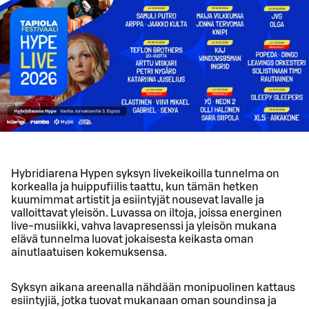
Hybridiarena Hypen syksyn livekeikoilla tunnelma on
korkealla ja huippufiilis taattu, kun tämän hetken
kuumimmat artistit ja esiintyjät nousevat lavalle ja
valloittavat yleisön. Luvassa on iltoja, joissa energinen
live-musiikki, vahva lavapresenssi ja yleisön mukana
elävä tunnelma luovat jokaisesta keikasta oman
ainutlaatuisen kokemuksensa.
Syksyn aikana areenalla nähdään monipuolinen kattaus
esiintyjiä, jotka tuovat mukanaan oman soundinsa ja