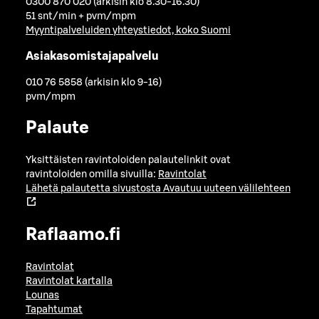
0300 870 020 (arkisin klo 8.30-16.30)
51 snt/min + pvm/mpm
Myyntipalveluiden yhteystiedot, koko Suomi
Asiakasomistajapalvelu
010 76 5858 (arkisin klo 9-16)
pvm/mpm
Palaute
Yksittäisten ravintoloiden palautelinkit ovat
ravintoloiden omilla sivuilla:
Ravintolat
Lähetä palautetta sivustosta
Avautuu uuteen välilehteen
Raflaamo.fi
Ravintolat
Ravintolat kartalla
Lounas
Tapahtumat