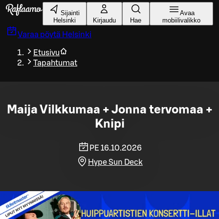
Siirry pääsisältöön
Sijainti
Avaa
Helsinki
Kirjaudu
Hae
mobiilivalikko
Varaa pöytä
Helsinki
Etusivu
Tapahtumat
Maija Vilkkumaa + Jonna tervomaa +
Knipi
PE 16.10.2026
Hype Sun Deck