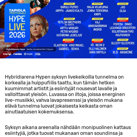
Hybridiarena Hypen syksyn livekeikoilla tunnelma on
korkealla ja huippufiilis taattu, kun tämän hetken
kuumimmat artistit ja esiintyjät nousevat lavalle ja
valloittavat yleisön. Luvassa on iltoja, joissa energinen
live-musiikki, vahva lavapresenssi ja yleisön mukana
elävä tunnelma luovat jokaisesta keikasta oman
ainutlaatuisen kokemuksensa.
Syksyn aikana areenalla nähdään monipuolinen kattaus
esiintyjiä, jotka tuovat mukanaan oman soundinsa ja