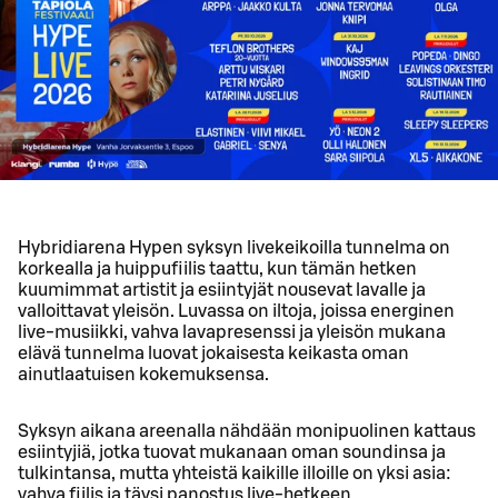
Hybridiarena Hypen syksyn livekeikoilla tunnelma on
korkealla ja huippufiilis taattu, kun tämän hetken
kuumimmat artistit ja esiintyjät nousevat lavalle ja
valloittavat yleisön. Luvassa on iltoja, joissa energinen
live-musiikki, vahva lavapresenssi ja yleisön mukana
elävä tunnelma luovat jokaisesta keikasta oman
ainutlaatuisen kokemuksensa.
Syksyn aikana areenalla nähdään monipuolinen kattaus
esiintyjiä, jotka tuovat mukanaan oman soundinsa ja
tulkintansa, mutta yhteistä kaikille illoille on yksi asia:
vahva fiilis ja täysi panostus live-hetkeen.