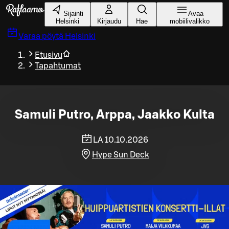
Siirry pääsisältöön
Sijainti
Avaa
Helsinki
Kirjaudu
Hae
mobiilivalikko
Varaa pöytä
Helsinki
Etusivu
Tapahtumat
Samuli Putro, Arppa, Jaakko Kulta
LA 10.10.2026
Hype Sun Deck