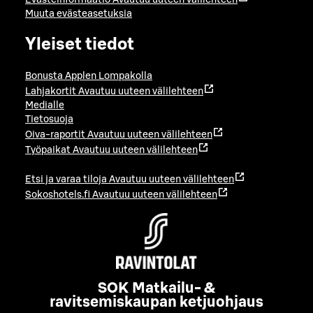
Evästeinformaatio
Avautuu uuteen välilehteen
Muuta evästeasetuksia
Yleiset tiedot
Bonusta Applen Lompakolla
Lahjakortit
Avautuu uuteen välilehteen
Medialle
Tietosuoja
Oiva-raportit
Avautuu uuteen välilehteen
Työpaikat
Avautuu uuteen välilehteen
Etsi ja varaa tiloja
Avautuu uuteen välilehteen
Sokoshotels.fi
Avautuu uuteen välilehteen
SOK Matkailu- &
ravitsemiskaupan ketjuohjaus