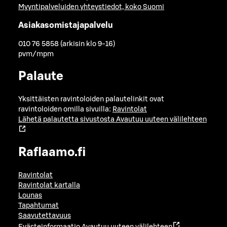
Myyntipalveluiden yhteystiedot, koko Suomi
Asiakasomistajapalvelu
010 76 5858 (arkisin klo 9-16)
pvm/mpm
Palaute
Yksittäisten ravintoloiden palautelinkit ovat
ravintoloiden omilla sivuilla:
Ravintolat
Lähetä palautetta sivustosta
Avautuu uuteen välilehteen
Raflaamo.fi
Ravintolat
Ravintolat kartalla
Lounas
Tapahtumat
Saavutettavuus