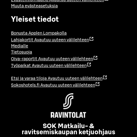
Evästeinformaatio
Avautuu uuteen välilehteen
Muuta evästeasetuksia
Yleiset tiedot
Bonusta Applen Lompakolla
Lahjakortit
Avautuu uuteen välilehteen
Medialle
Tietosuoja
Oiva-raportit
Avautuu uuteen välilehteen
Työpaikat
Avautuu uuteen välilehteen
Etsi ja varaa tiloja
Avautuu uuteen välilehteen
Sokoshotels.fi
Avautuu uuteen välilehteen
SOK Matkailu- &
ravitsemiskaupan ketjuohjaus