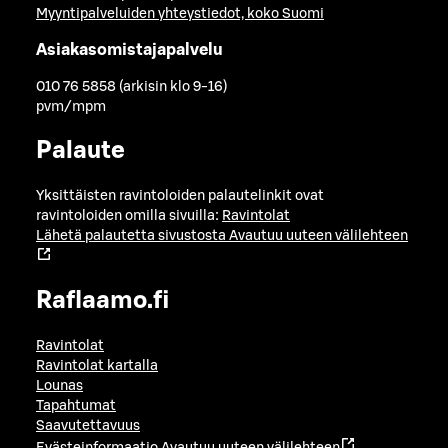
Myyntipalveluiden yhteystiedot, koko Suomi
Asiakasomistajapalvelu
010 76 5858 (arkisin klo 9-16)
pvm/mpm
Palaute
Yksittäisten ravintoloiden palautelinkit ovat
ravintoloiden omilla sivuilla:
Ravintolat
Lähetä palautetta sivustosta
Avautuu uuteen välilehteen
Raflaamo.fi
Ravintolat
Ravintolat kartalla
Lounas
Tapahtumat
Saavutettavuus