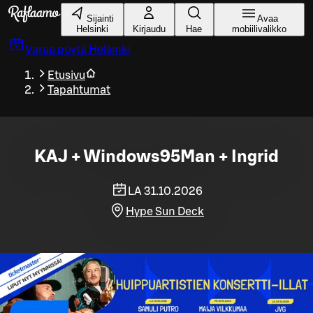
Siirry pääsisältöön
Sijainti
Avaa
Helsinki
Kirjaudu
Hae
mobiilivalikko
Varaa pöytä
Helsinki
Etusivu
Tapahtumat
KAJ + Windows95Man + Ingrid
LA 31.10.2026
Hype Sun Deck