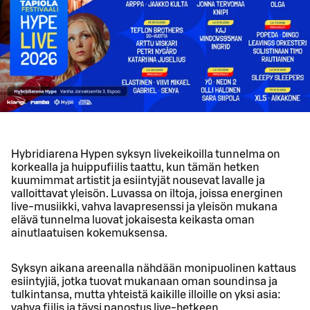
Hybridiarena Hypen syksyn livekeikoilla tunnelma on
korkealla ja huippufiilis taattu, kun tämän hetken
kuumimmat artistit ja esiintyjät nousevat lavalle ja
valloittavat yleisön. Luvassa on iltoja, joissa energinen
live-musiikki, vahva lavapresenssi ja yleisön mukana
elävä tunnelma luovat jokaisesta keikasta oman
ainutlaatuisen kokemuksensa.
Syksyn aikana areenalla nähdään monipuolinen kattaus
esiintyjiä, jotka tuovat mukanaan oman soundinsa ja
tulkintansa, mutta yhteistä kaikille illoille on yksi asia:
vahva fiilis ja täysi panostus live-hetkeen.