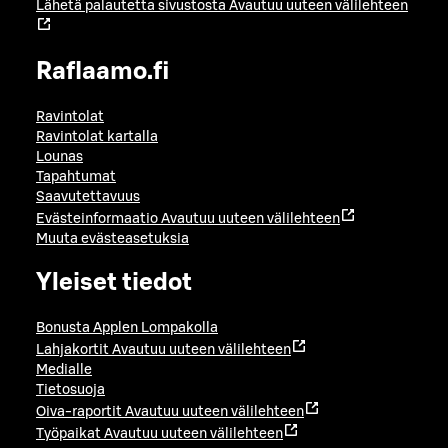
Lähetä palautetta sivustosta
Avautuu uuteen välilehteen
Raflaamo.fi
Ravintolat
Ravintolat kartalla
Lounas
Tapahtumat
Saavutettavuus
Evästeinformaatio
Avautuu uuteen välilehteen
Muuta evästeasetuksia
Yleiset tiedot
Bonusta Applen Lompakolla
Lahjakortit
Avautuu uuteen välilehteen
Medialle
Tietosuoja
Oiva-raportit
Avautuu uuteen välilehteen
Työpaikat
Avautuu uuteen välilehteen