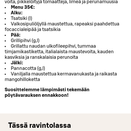
voita, pikkelöityjä tomaatteja, limeä ja perunamuusia
Menu 35€:
Alku:
Tsatsiki (l)
Valkosipuliöljyllä maustettua, rapeaksi paahdettua
focaccialeipää ja tsatsikia
Pää:
Grillipihvi (g,l)
Grillattu naudan ulkofileepihvi, tummaa
timjamikastiketta, italialaista maustevoita, kauden
kasviksia ja ranskalaisia perunoita
Jälki:
Pannacotta (g,l)
Vaniljalla maustettua kermavanukasta ja raikasta
mangohilloketta
Suosittelemme lämpimästi tekemään
pöytävarauksen ennakkoon!
Tässä ravintolassa