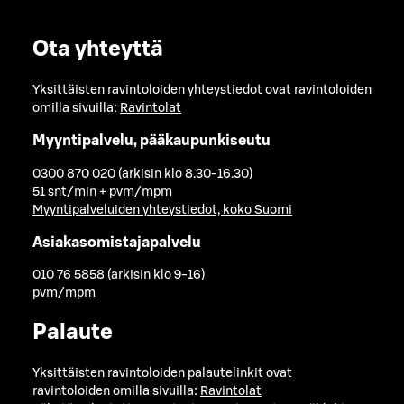
Ota yhteyttä
Yksittäisten ravintoloiden yhteystiedot ovat ravintoloiden
omilla sivuilla:
Ravintolat
Myyntipalvelu, pääkaupunkiseutu
0300 870 020 (arkisin klo 8.30-16.30)
51 snt/min + pvm/mpm
Myyntipalveluiden yhteystiedot, koko Suomi
Asiakasomistajapalvelu
010 76 5858 (arkisin klo 9-16)
pvm/mpm
Palaute
Yksittäisten ravintoloiden palautelinkit ovat
ravintoloiden omilla sivuilla:
Ravintolat