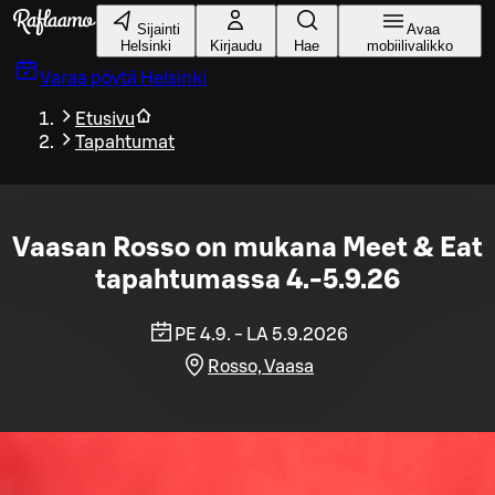
Siirry pääsisältöön
Sijainti
Avaa
Helsinki
Kirjaudu
Hae
mobiilivalikko
Varaa pöytä
Helsinki
Etusivu
Tapahtumat
Vaasan Rosso on mukana Meet & Eat
tapahtumassa 4.-5.9.26
PE 4.9. - LA 5.9.2026
Rosso, Vaasa