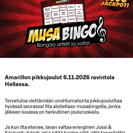
Amarillon pikkujoulut 6.11.2026 ravintola
Hellassa.
Tervetuloa viettämään unohtumatonta pikkujouluiltaa
hyvässä seurassa! Ilta aloitellaan musabingolla, jonka
jälkeen luvassa on herkullinen jouluruokailu.
Ja kun ilta etenee, lavan valtaa energinen Jussi &
Sankarit -bändi, joka pitää huolen siitä, että tanssilattia