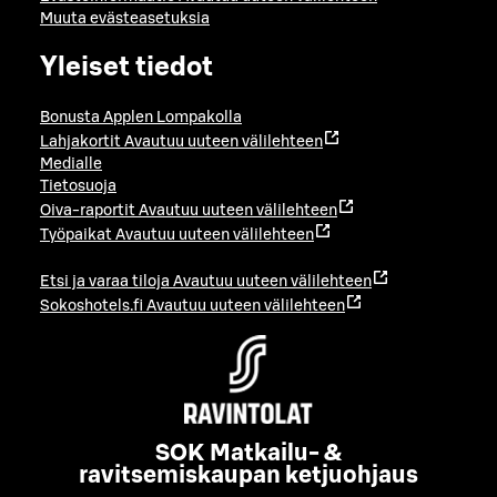
Muuta evästeasetuksia
Yleiset tiedot
Bonusta Applen Lompakolla
Lahjakortit
Avautuu uuteen välilehteen
Medialle
Tietosuoja
Oiva-raportit
Avautuu uuteen välilehteen
Työpaikat
Avautuu uuteen välilehteen
Etsi ja varaa tiloja
Avautuu uuteen välilehteen
Sokoshotels.fi
Avautuu uuteen välilehteen
SOK Matkailu- &
ravitsemiskaupan ketjuohjaus