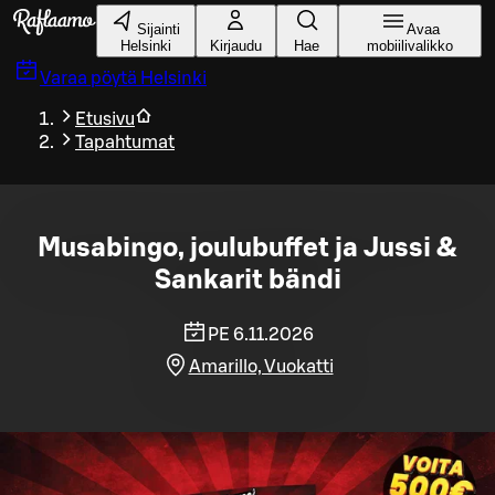
Siirry pääsisältöön
Sijainti
Avaa
Helsinki
Kirjaudu
Hae
mobiilivalikko
Varaa pöytä
Helsinki
Etusivu
Tapahtumat
Musabingo, joulubuffet ja Jussi &
Sankarit bändi
PE 6.11.2026
Amarillo, Vuokatti