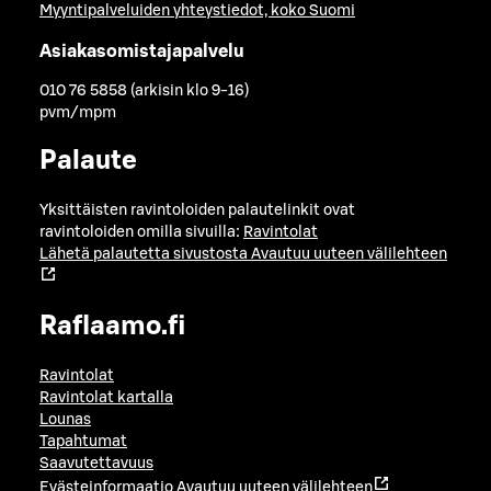
Myyntipalveluiden yhteystiedot, koko Suomi
Asiakasomistajapalvelu
010 76 5858 (arkisin klo 9-16)
pvm/mpm
Palaute
Yksittäisten ravintoloiden palautelinkit ovat
ravintoloiden omilla sivuilla:
Ravintolat
Lähetä palautetta sivustosta
Avautuu uuteen välilehteen
Raflaamo.fi
Ravintolat
Ravintolat kartalla
Lounas
Tapahtumat
Saavutettavuus
Evästeinformaatio
Avautuu uuteen välilehteen