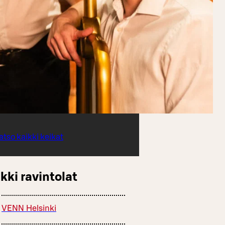
atso kaikki keikat
kki ravintolat
VENN Helsinki