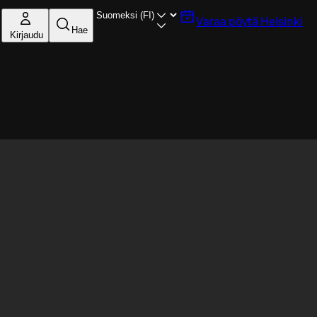
Varaa pöytä
Helsinki
Hae
Kirjaudu