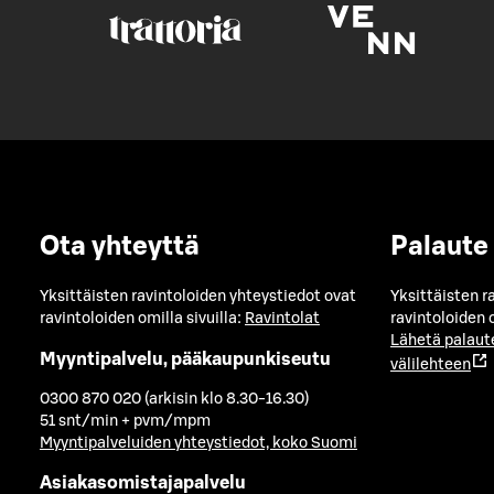
Ota yhteyttä
Palaute
Yksittäisten ravintoloiden yhteystiedot ovat
Yksittäisten r
ravintoloiden omilla sivuilla:
Ravintolat
ravintoloiden o
Lähetä palaut
Myyntipalvelu, pääkaupunkiseutu
välilehteen
0300 870 020 (arkisin klo 8.30-16.30)
51 snt/min + pvm/mpm
Myyntipalveluiden yhteystiedot, koko Suomi
Asiakasomistajapalvelu