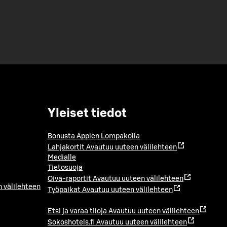
Yleiset tiedot
Bonusta Applen Lompakolla
Lahjakortit
Avautuu uuteen välilehteen
Medialle
Tietosuoja
Oiva-raportit
Avautuu uuteen välilehteen
 välilehteen
Työpaikat
Avautuu uuteen välilehteen
Etsi ja varaa tiloja
Avautuu uuteen välilehteen
Sokoshotels.fi
Avautuu uuteen välilehteen