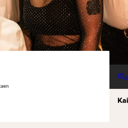
K
lkaen
Kai