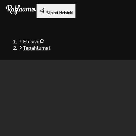
Siirry pääsisältöön
Sijainti
Helsinki
Etusivu
Tapahtumat
Takaisin