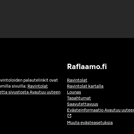
Raflaamo.fi
avintoloiden palautelinkit ovat
Ravintolat
milla sivuilla:
Ravintolat
Ravintolat kartalla
etta sivustosta
Avautuu uuteen
Lounas
Tapahtumat
Saavutettavuus
Evästeinformaatio
Avautuu uuteen
Muuta evästeasetuksia