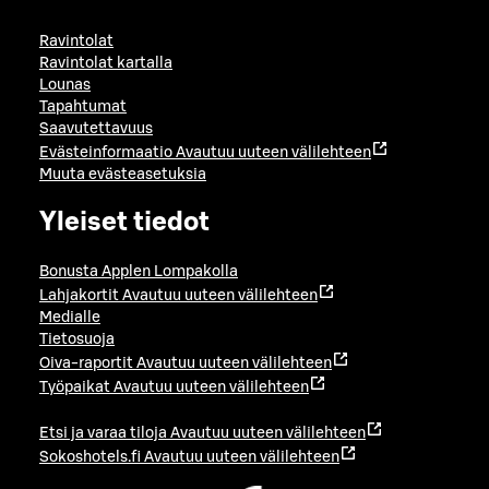
Ravintolat
Ravintolat kartalla
Lounas
Tapahtumat
Saavutettavuus
Evästeinformaatio
Avautuu uuteen välilehteen
Muuta evästeasetuksia
Yleiset tiedot
Bonusta Applen Lompakolla
Lahjakortit
Avautuu uuteen välilehteen
Medialle
Tietosuoja
Oiva-raportit
Avautuu uuteen välilehteen
Työpaikat
Avautuu uuteen välilehteen
Etsi ja varaa tiloja
Avautuu uuteen välilehteen
Sokoshotels.fi
Avautuu uuteen välilehteen