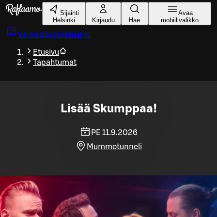
Siirry pääsisältöön
Sijainti
Avaa
Helsinki
Kirjaudu
Hae
mobiilivalikko
Varaa pöytä
Helsinki
Etusivu
Tapahtumat
Lisää Skumppaa!
PE 11.9.2026
Mummotunneli