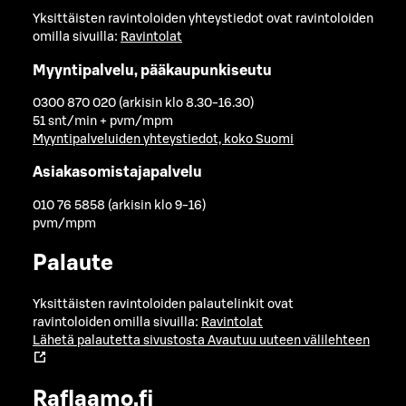
Yksittäisten ravintoloiden yhteystiedot ovat ravintoloiden
omilla sivuilla:
Ravintolat
Myyntipalvelu, pääkaupunkiseutu
0300 870 020 (arkisin klo 8.30-16.30)
51 snt/min + pvm/mpm
Myyntipalveluiden yhteystiedot, koko Suomi
Asiakasomistajapalvelu
010 76 5858 (arkisin klo 9-16)
pvm/mpm
Palaute
Yksittäisten ravintoloiden palautelinkit ovat
ravintoloiden omilla sivuilla:
Ravintolat
Lähetä palautetta sivustosta
Avautuu uuteen välilehteen
Raflaamo.fi