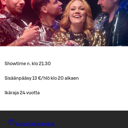
Showtime n. klo 21.30
Sisäänpääsy 13 €/hlö klo 20 alkaen
Ikäraja 24 vuotta
Katso kaikki keikat