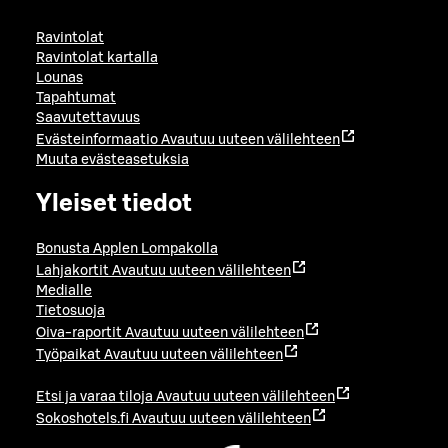
Ravintolat
Ravintolat kartalla
Lounas
Tapahtumat
Saavutettavuus
Evästeinformaatio
Avautuu uuteen välilehteen
Muuta evästeasetuksia
Yleiset tiedot
Bonusta Applen Lompakolla
Lahjakortit
Avautuu uuteen välilehteen
Medialle
Tietosuoja
Oiva-raportit
Avautuu uuteen välilehteen
Työpaikat
Avautuu uuteen välilehteen
Etsi ja varaa tiloja
Avautuu uuteen välilehteen
Sokoshotels.fi
Avautuu uuteen välilehteen