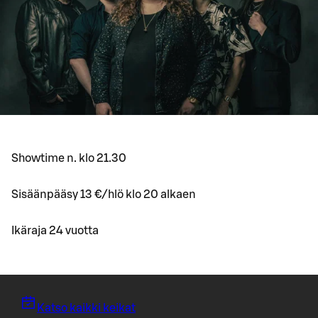
Showtime n. klo 21.30
Sisäänpääsy 13 €/hlö klo 20 alkaen
Ikäraja 24 vuotta
Katso kaikki keikat