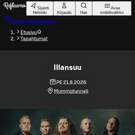
Siirry pääsisältöön
Sijainti
Avaa
Helsinki
Kirjaudu
Hae
mobiilivalikko
Varaa pöytä
Helsinki
Etusivu
Tapahtumat
Illansuu
PE 21.8.2026
Mummotunneli