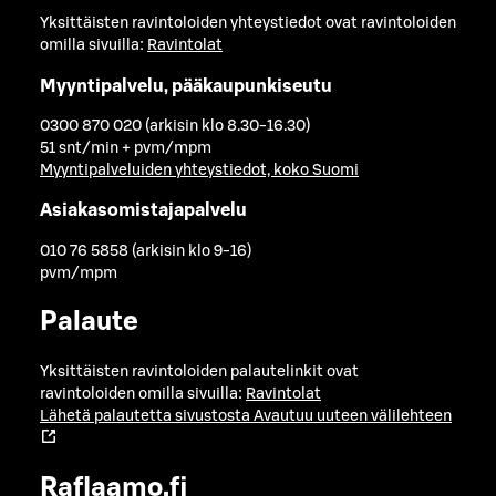
Yksittäisten ravintoloiden yhteystiedot ovat ravintoloiden
omilla sivuilla:
Ravintolat
Myyntipalvelu, pääkaupunkiseutu
0300 870 020 (arkisin klo 8.30-16.30)
51 snt/min + pvm/mpm
Myyntipalveluiden yhteystiedot, koko Suomi
Asiakasomistajapalvelu
010 76 5858 (arkisin klo 9-16)
pvm/mpm
Palaute
Yksittäisten ravintoloiden palautelinkit ovat
ravintoloiden omilla sivuilla:
Ravintolat
Lähetä palautetta sivustosta
Avautuu uuteen välilehteen
Raflaamo.fi