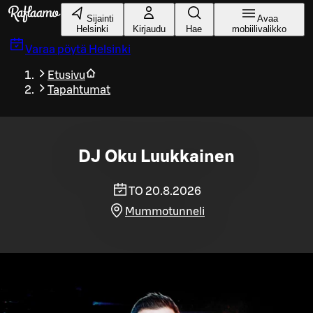
Siirry pääsisältöön
Sijainti
Avaa
Helsinki
Kirjaudu
Hae
mobiilivalikko
Varaa pöytä
Helsinki
Etusivu
Tapahtumat
DJ Oku Luukkainen
TO 20.8.2026
Mummotunneli