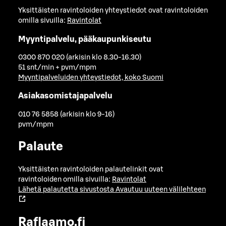
Yksittäisten ravintoloiden yhteystiedot ovat ravintoloiden
omilla sivuilla:
Ravintolat
Myyntipalvelu, pääkaupunkiseutu
0300 870 020 (arkisin klo 8.30-16.30)
51 snt/min + pvm/mpm
Myyntipalveluiden yhteystiedot, koko Suomi
Asiakasomistajapalvelu
010 76 5858 (arkisin klo 9-16)
pvm/mpm
Palaute
Yksittäisten ravintoloiden palautelinkit ovat
ravintoloiden omilla sivuilla:
Ravintolat
Lähetä palautetta sivustosta
Avautuu uuteen välilehteen
Raflaamo.fi