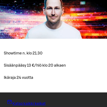
Showtime n. klo 21.30
Sisäänpääsy 13 €/hlö klo 20 alkaen
Ikäraja 24 vuotta
Katso kaikki keikat