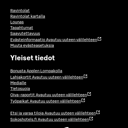
Ravintolat
Ravintolat kartalla
Lounas
Tapahtumat
Saavutettavuus
Evästeinformaatio
Avautuu uuteen välilehteen
Muuta evästeasetuksia
Yleiset tiedot
Bonusta Applen Lompakolla
Lahjakortit
Avautuu uuteen välilehteen
Medialle
Tietosuoja
Oiva-raportit
Avautuu uuteen välilehteen
Työpaikat
Avautuu uuteen välilehteen
Etsi ja varaa tiloja
Avautuu uuteen välilehteen
Sokoshotels.fi
Avautuu uuteen välilehteen