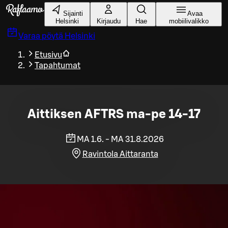
Siirry pääsisältöön
Sijainti
Avaa
Helsinki
Kirjaudu
Hae
mobiilivalikko
Varaa pöytä
Helsinki
Etusivu
Tapahtumat
Aittiksen AFTRS ma-pe 14-17
MA 1.6. - MA 31.8.2026
Ravintola Aittaranta