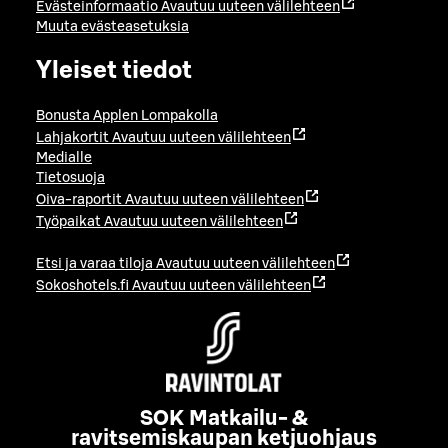
Evästeinformaatio
Avautuu uuteen välilehteen
Muuta evästeasetuksia
Yleiset tiedot
Bonusta Applen Lompakolla
Lahjakortit
Avautuu uuteen välilehteen
Medialle
Tietosuoja
Oiva-raportit
Avautuu uuteen välilehteen
Työpaikat
Avautuu uuteen välilehteen
Etsi ja varaa tiloja
Avautuu uuteen välilehteen
Sokoshotels.fi
Avautuu uuteen välilehteen
SOK Matkailu- &
ravitsemiskaupan ketjuohjaus