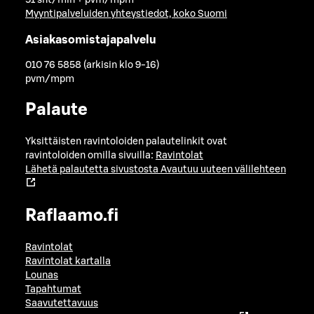
51 snt/min + pvm/mpm
Myyntipalveluiden yhteystiedot, koko Suomi
Asiakasomistajapalvelu
010 76 5858 (arkisin klo 9-16)
pvm/mpm
Palaute
Yksittäisten ravintoloiden palautelinkit ovat
ravintoloiden omilla sivuilla:
Ravintolat
Lähetä palautetta sivustosta
Avautuu uuteen välilehteen
Raflaamo.fi
Ravintolat
Ravintolat kartalla
Lounas
Tapahtumat
Saavutettavuus