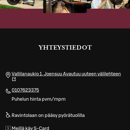
YHTEYSTIEDOT
Vallilanaukio 1
,
Joensuu
Avautuu uuteen välilehteen
0107623375
Puhelun hinta pvm/mpm
Ravintolaan on pääsy pyörätuolilla
Meillä käy S-Card