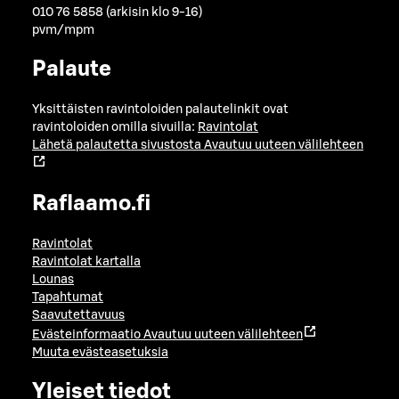
010 76 5858 (arkisin klo 9-16)
pvm/mpm
Palaute
Yksittäisten ravintoloiden palautelinkit ovat
ravintoloiden omilla sivuilla:
Ravintolat
Lähetä palautetta sivustosta
Avautuu uuteen välilehteen
Raflaamo.fi
Ravintolat
Ravintolat kartalla
Lounas
Tapahtumat
Saavutettavuus
Evästeinformaatio
Avautuu uuteen välilehteen
Muuta evästeasetuksia
Yleiset tiedot