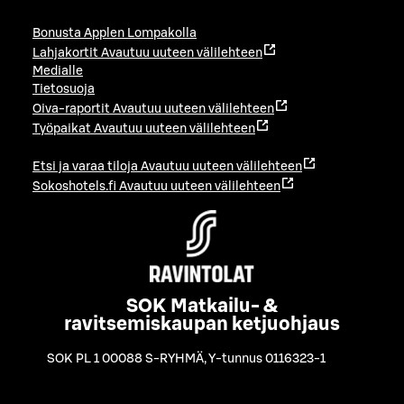
Bonusta Applen Lompakolla
Lahjakortit
Avautuu uuteen välilehteen
Medialle
Tietosuoja
Oiva-raportit
Avautuu uuteen välilehteen
Työpaikat
Avautuu uuteen välilehteen
Etsi ja varaa tiloja
Avautuu uuteen välilehteen
Sokoshotels.fi
Avautuu uuteen välilehteen
SOK Matkailu- &
ravitsemiskaupan ketjuohjaus
SOK PL 1 00088 S-RYHMÄ
,
Y-tunnus 0116323-1