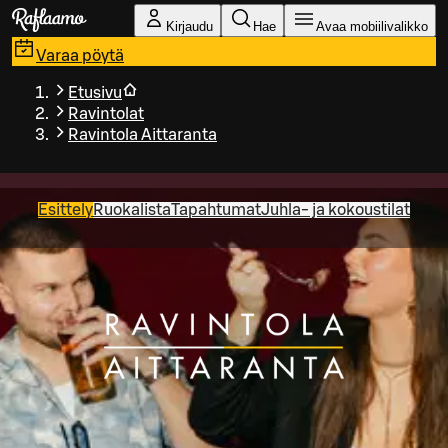
Siirry pääsisältöön
Kirjaudu
Hae
Avaa mobiilivalikko
Varaa pöytä
Etusivu
Ravintolat
Ravintola Aittaranta
Esittely
Ruokalista
Tapahtumat
Juhla- ja kokoustilat