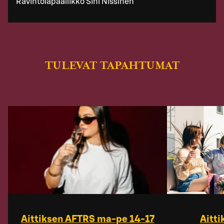
Ravintolapäällikkö Sini Nissinen
TULEVAT TAPAHTUMAT
Aittiksen AFTRS ma-pe 14-17
Aitt