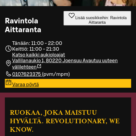
Lisää suosikkeihin: Ravintola
Ravintola
Aittaranta
Aittaranta
Tänään: 11:00 - 22:00
Keittiö: 11:00 - 21:30
Katso kaikki aukioloajat
Vallilanaukio 1, 80220 Joensuu
Avautuu uuteen
välilehteen
0107623375
(
pvm/mpm
)
Varaa pöytä
RUOKAA, JOKA MAISTUU
HYVÄLTÄ. REVOLUTIONARY, WE
KNOW.