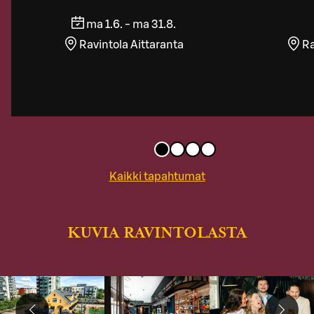
ma 1.6. - ma 31.8.
Ravintola Aittaranta
Ra
Kaikki tapahtumat
KUVIA RAVINTOLASTA