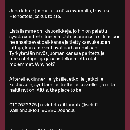
Jano lähtee juomalla ja nälkä syömällä, trust us.
Hienostele joskus toiste.
Listallamme on ikisuosikkeja, joihin on palattu
syystä vuodesta toiseen. Uutuusannoksia silloin, kun
ne ansaitsevat paikkansa ja tietty kasvukauden
juttuja, kun ainekset ovat parhaimmillaan.
Tyrkytetään myös juoman kanssa paritettuja
makustelupaloja ja suositellaan, että otat
molemmat. Why not?
Aftereille, dinnerille, yksille, etkoille, jatkoille,
kuohuvalle, synttäreille, treffeille, bisselle… ja mitä
näitä nyt on. Aittis, the place to be.
0107623375 | ravintola.aittaranta@sok.fi
Vallilanaukio 1, 80220 Joensuu