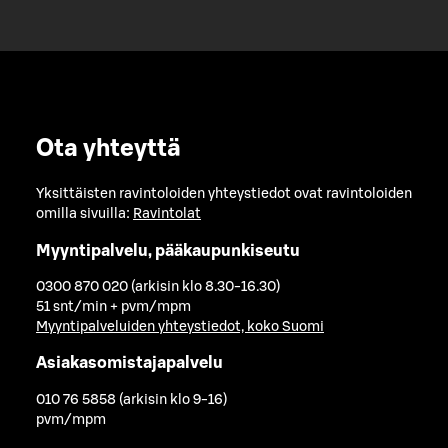
Ota yhteyttä
Yksittäisten ravintoloiden yhteystiedot ovat ravintoloiden
omilla sivuilla:
Ravintolat
Myyntipalvelu, pääkaupunkiseutu
0300 870 020 (arkisin klo 8.30-16.30)
51 snt/min + pvm/mpm
Myyntipalveluiden yhteystiedot, koko Suomi
Asiakasomistajapalvelu
010 76 5858 (arkisin klo 9-16)
pvm/mpm