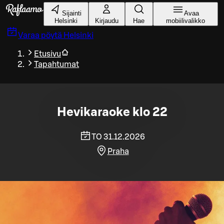
Siirry pääsisältöön
Sijainti
Avaa
Helsinki
Kirjaudu
Hae
mobiilivalikko
Varaa pöytä
Helsinki
Etusivu
Tapahtumat
Hevikaraoke klo 22
TO 31.12.2026
Praha