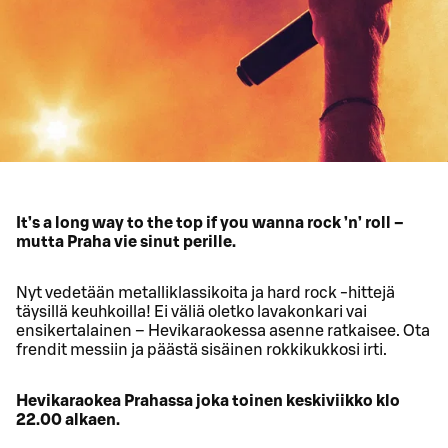
It’s a long way to the top if you wanna rock ’n’ roll –
mutta Praha vie sinut perille.
Nyt vedetään metalliklassikoita ja hard rock -hittejä
täysillä keuhkoilla! Ei väliä oletko lavakonkari vai
ensikertalainen – Hevikaraokessa asenne ratkaisee. Ota
frendit messiin ja päästä sisäinen rokkikukkosi irti.
Hevikaraokea Prahassa joka toinen keskiviikko klo
22.00 alkaen.