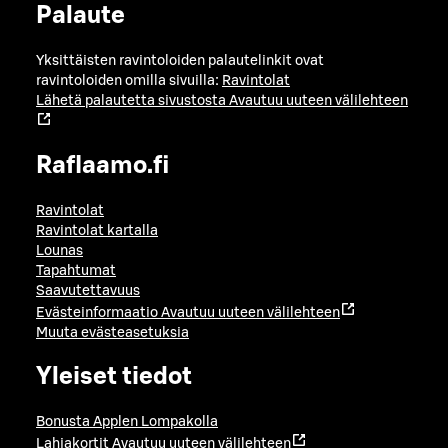
Palaute
Yksittäisten ravintoloiden palautelinkit ovat
ravintoloiden omilla sivuilla:
Ravintolat
Lähetä palautetta sivustosta
Avautuu uuteen välilehteen
Raflaamo.fi
Ravintolat
Ravintolat kartalla
Lounas
Tapahtumat
Saavutettavuus
Evästeinformaatio
Avautuu uuteen välilehteen
Muuta evästeasetuksia
Yleiset tiedot
Bonusta Applen Lompakolla
Lahjakortit
Avautuu uuteen välilehteen