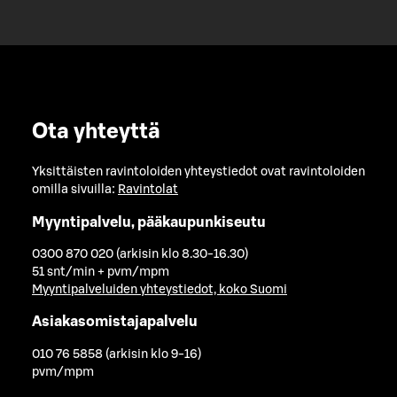
Ota yhteyttä
Yksittäisten ravintoloiden yhteystiedot ovat ravintoloiden
omilla sivuilla:
Ravintolat
Myyntipalvelu, pääkaupunkiseutu
0300 870 020 (arkisin klo 8.30-16.30)
51 snt/min + pvm/mpm
Myyntipalveluiden yhteystiedot, koko Suomi
Asiakasomistajapalvelu
010 76 5858 (arkisin klo 9-16)
pvm/mpm