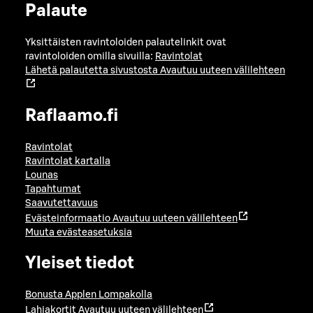
Palaute
Yksittäisten ravintoloiden palautelinkit ovat
ravintoloiden omilla sivuilla:
Ravintolat
Lähetä palautetta sivustosta
Avautuu uuteen välilehteen
Raflaamo.fi
Ravintolat
Ravintolat kartalla
Lounas
Tapahtumat
Saavutettavuus
Evästeinformaatio
Avautuu uuteen välilehteen
Muuta evästeasetuksia
Yleiset tiedot
Bonusta Applen Lompakolla
Lahjakortit
Avautuu uuteen välilehteen