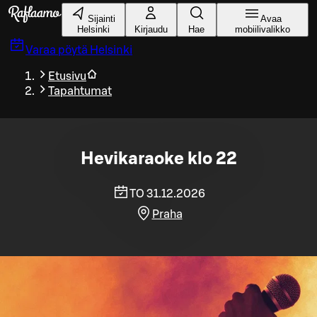
Siirry pääsisältöön
Sijainti
Avaa
Helsinki
Kirjaudu
Hae
mobiilivalikko
Varaa pöytä
Helsinki
Etusivu
Tapahtumat
Hevikaraoke klo 22
TO 31.12.2026
Praha