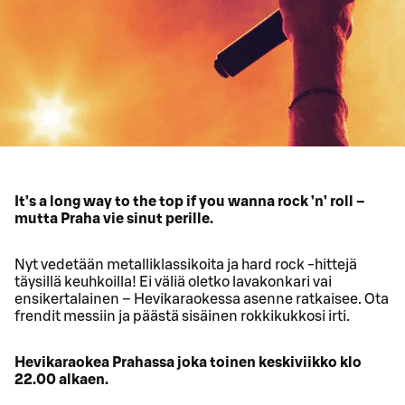
It’s a long way to the top if you wanna rock ’n’ roll –
mutta Praha vie sinut perille.
Nyt vedetään metalliklassikoita ja hard rock -hittejä
täysillä keuhkoilla! Ei väliä oletko lavakonkari vai
ensikertalainen – Hevikaraokessa asenne ratkaisee. Ota
frendit messiin ja päästä sisäinen rokkikukkosi irti.
Hevikaraokea Prahassa joka toinen keskiviikko klo
22.00 alkaen.