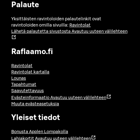
Palaute
Yksittäisten ravintoloiden palautelinkit ovat
ravintoloiden omilla sivuilla:
Ravintolat
Lähetä palautetta sivustosta
Avautuu uuteen välilehteen
Raflaamo.fi
Ravintolat
Ravintolat kartalla
Lounas
Tapahtumat
Saavutettavuus
Evästeinformaatio
Avautuu uuteen välilehteen
Muuta evästeasetuksia
Yleiset tiedot
Bonusta Applen Lompakolla
Lahjakortit
Avautuu uuteen välilehteen