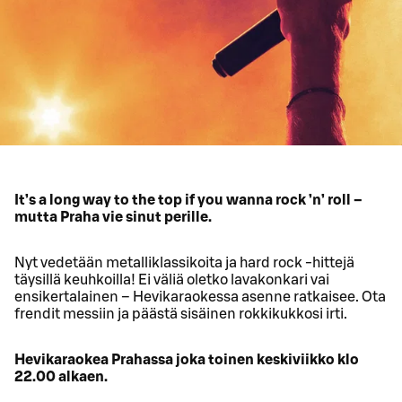
It’s a long way to the top if you wanna rock ’n’ roll –
mutta Praha vie sinut perille.
Nyt vedetään metalliklassikoita ja hard rock -hittejä
täysillä keuhkoilla! Ei väliä oletko lavakonkari vai
ensikertalainen – Hevikaraokessa asenne ratkaisee. Ota
frendit messiin ja päästä sisäinen rokkikukkosi irti.
Hevikaraokea Prahassa joka toinen keskiviikko klo
22.00 alkaen.