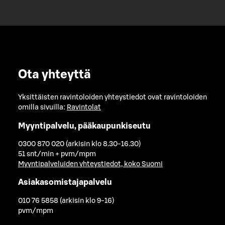
Ota yhteyttä
Yksittäisten ravintoloiden yhteystiedot ovat ravintoloiden
omilla sivuilla:
Ravintolat
Myyntipalvelu, pääkaupunkiseutu
0300 870 020 (arkisin klo 8.30-16.30)
51 snt/min + pvm/mpm
Myyntipalveluiden yhteystiedot, koko Suomi
Asiakasomistajapalvelu
010 76 5858 (arkisin klo 9-16)
pvm/mpm