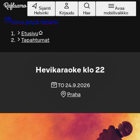
Siirry pääsisältöön
Sijainti
Avaa
Helsinki
Kirjaudu
Hae
mobiilivalikko
Varaa pöytä
Helsinki
Etusivu
Tapahtumat
Hevikaraoke klo 22
TO 24.9.2026
Praha