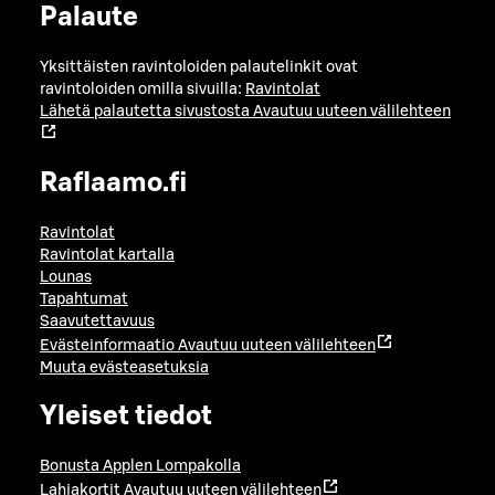
Palaute
Yksittäisten ravintoloiden palautelinkit ovat
ravintoloiden omilla sivuilla:
Ravintolat
Lähetä palautetta sivustosta
Avautuu uuteen välilehteen
Raflaamo.fi
Ravintolat
Ravintolat kartalla
Lounas
Tapahtumat
Saavutettavuus
Evästeinformaatio
Avautuu uuteen välilehteen
Muuta evästeasetuksia
Yleiset tiedot
Bonusta Applen Lompakolla
Lahjakortit
Avautuu uuteen välilehteen