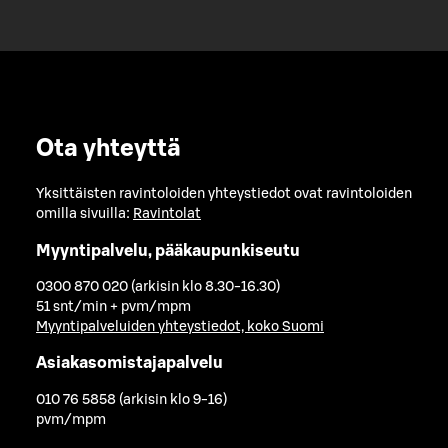
Ota yhteyttä
Yksittäisten ravintoloiden yhteystiedot ovat ravintoloiden
omilla sivuilla:
Ravintolat
Myyntipalvelu, pääkaupunkiseutu
0300 870 020 (arkisin klo 8.30-16.30)
51 snt/min + pvm/mpm
Myyntipalveluiden yhteystiedot, koko Suomi
Asiakasomistajapalvelu
010 76 5858 (arkisin klo 9-16)
pvm/mpm