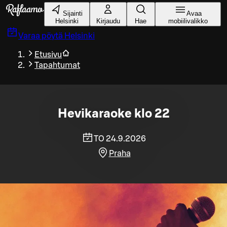
Siirry pääsisältöön
Sijainti
Avaa
Helsinki
Kirjaudu
Hae
mobiilivalikko
Varaa pöytä
Helsinki
Etusivu
Tapahtumat
Hevikaraoke klo 22
TO 24.9.2026
Praha