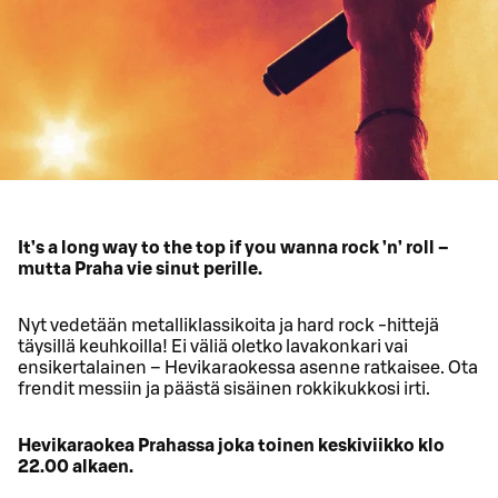
It’s a long way to the top if you wanna rock ’n’ roll –
mutta Praha vie sinut perille.
Nyt vedetään metalliklassikoita ja hard rock -hittejä
täysillä keuhkoilla! Ei väliä oletko lavakonkari vai
ensikertalainen – Hevikaraokessa asenne ratkaisee. Ota
frendit messiin ja päästä sisäinen rokkikukkosi irti.
Hevikaraokea Prahassa joka toinen keskiviikko klo
22.00 alkaen.