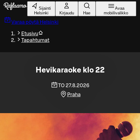
Siirry pääsisältöön
Sijainti
Avaa
Helsinki
Kirjaudu
Hae
mobiilivalikko
Varaa pöytä
Helsinki
Etusivu
Tapahtumat
Hevikaraoke klo 22
TO 27.8.2026
Praha