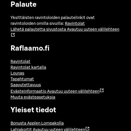
Palaute
Yksittäisten ravintoloiden palautelinkit ovat
ravintoloiden omilla sivuilla:
Ravintolat
Lähetä palautetta sivustosta
Avautuu uuteen välilehteen
Raflaamo.fi
Ravintolat
Ravintolat kartalla
Lounas
Tapahtumat
Saavutettavuus
Evästeinformaatio
Avautuu uuteen välilehteen
Muuta evästeasetuksia
Yleiset tiedot
Bonusta Applen Lompakolla
Lahjakortit
Avautuu uuteen välilehteen