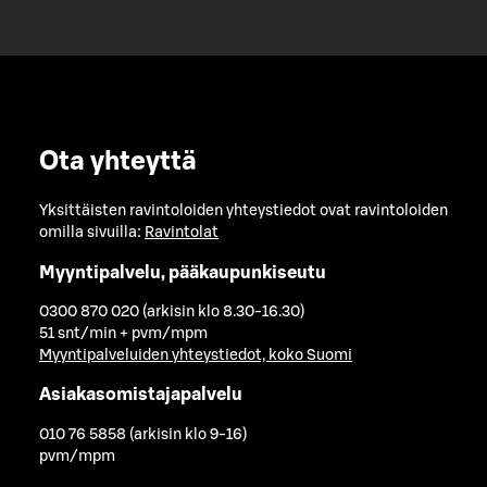
Ota yhteyttä
Yksittäisten ravintoloiden yhteystiedot ovat ravintoloiden
omilla sivuilla:
Ravintolat
Myyntipalvelu, pääkaupunkiseutu
0300 870 020 (arkisin klo 8.30-16.30)
51 snt/min + pvm/mpm
Myyntipalveluiden yhteystiedot, koko Suomi
Asiakasomistajapalvelu
010 76 5858 (arkisin klo 9-16)
pvm/mpm