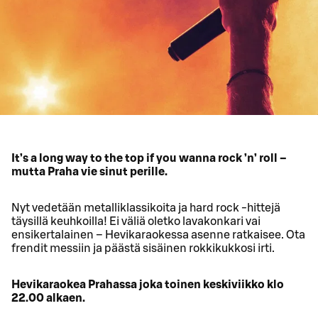
It’s a long way to the top if you wanna rock ’n’ roll –
mutta Praha vie sinut perille.
Nyt vedetään metalliklassikoita ja hard rock -hittejä
täysillä keuhkoilla! Ei väliä oletko lavakonkari vai
ensikertalainen – Hevikaraokessa asenne ratkaisee. Ota
frendit messiin ja päästä sisäinen rokkikukkosi irti.
Hevikaraokea Prahassa joka toinen keskiviikko klo
22.00 alkaen.